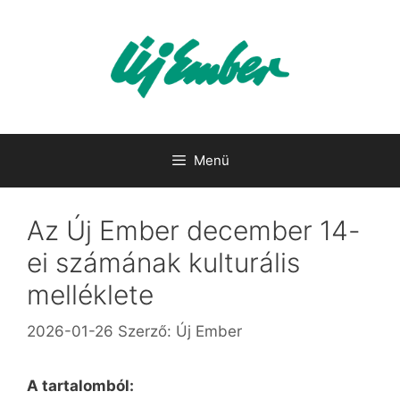
Kilépés
a
tartalomba
Menü
Az Új Ember december 14-
ei számának kulturális
melléklete
2026-01-26
Szerző:
Új Ember
A tartalomból: