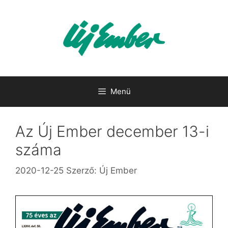
Kilépés
a
tartalomba
Menü
Az Új Ember december 13-i
száma
2020-12-25
Szerző:
Új Ember