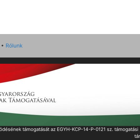
•
Rólunk
működésének támogatását az EGYH-KCP-14-P-0121 sz. támogatás
tá