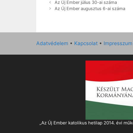
Az Új Ember július 30-ai száma
Az Új Ember augusztus 6-ai száma
Adatvédelem
•
Kapcsolat
•
Impresszum
„Az Új Ember katolikus hetilap 2014. évi 