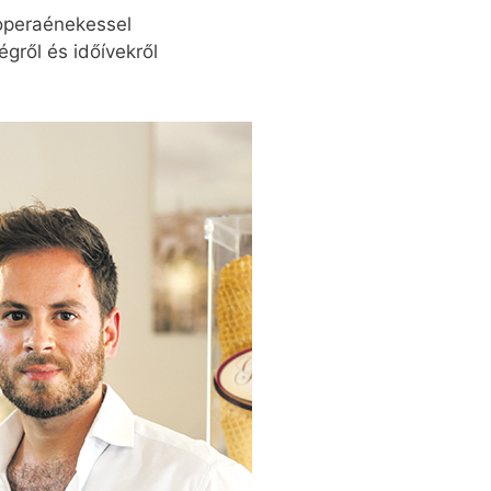
operaénekessel
gről és időívekről