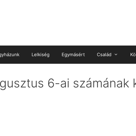
gyházunk
Lelkiség
Egymásért
Család
Kö
gusztus 6-ai számának ku