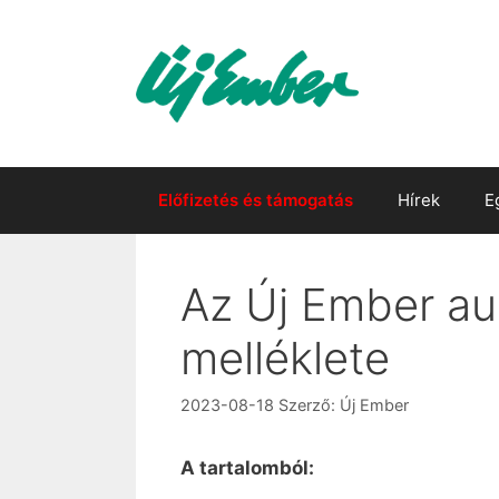
Kilépés
a
tartalomba
Előfizetés és támogatás
Hírek
E
Az Új Ember au
melléklete
2023-08-18
Szerző:
Új Ember
A tartalomból: