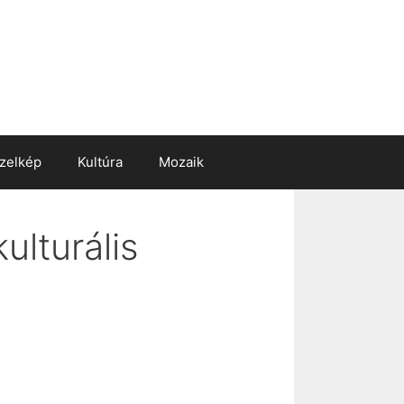
zelkép
Kultúra
Mozaik
lturális