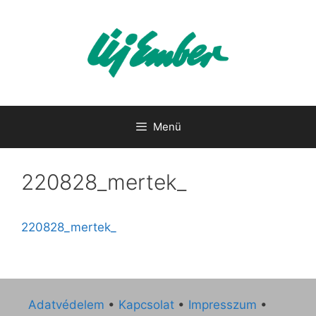
Kilépés
a
tartalomba
Menü
220828_mertek_
220828_mertek_
Adatvédelem
•
Kapcsolat
•
Impresszum
•