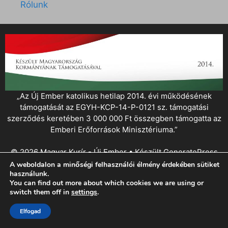
Rólunk
„Az Új Ember katolikus hetilap 2014. évi működésének
támogatását az EGYH-KCP-14-P-0121 sz. támogatási
szerződés keretében 3 000 000 Ft összegben támogatta az
Emberi Erőforrások Minisztériuma.”
© 2026 Magyar Kurír - Új Ember
• Készült
GeneratePress
A weboldalon a minőségi felhasználói élmény érdekében sütiket
használunk.
You can find out more about which cookies we are using or
switch them off in
settings
.
Elfogad