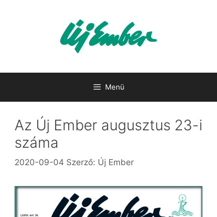
Kilépés
a
tartalomba
Menü
Az Új Ember augusztus 23-i
száma
2020-09-04
Szerző:
Új Ember