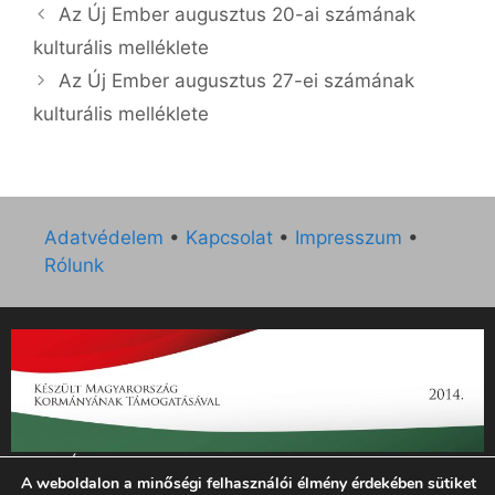
Az Új Ember augusztus 20-ai számának
kulturális melléklete
Az Új Ember augusztus 27-ei számának
kulturális melléklete
Adatvédelem
•
Kapcsolat
•
Impresszum
•
Rólunk
„Az Új Ember katolikus hetilap 2014. évi működésének
A weboldalon a minőségi felhasználói élmény érdekében sütiket
támogatását az EGYH-KCP-14-P-0121 sz. támogatási