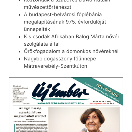
művészettörténészt
A budapest-belvárosi főplébánia
megalapításának 975. évfordulóját
ünnepelték
Kis csodák Afrikában Balog Márta nővér
szolgálata által
Örökfogadalom a domonkos nővéreknél
Nagyboldogasszony főünnepe
Mátraverebély-Szentkúton