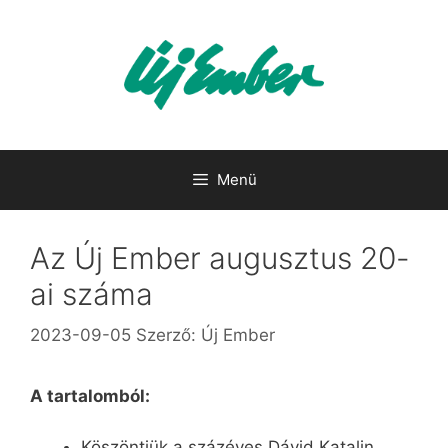
Kilépés
a
tartalomba
Menü
Az Új Ember augusztus 20-
ai száma
2023-09-05
Szerző:
Új Ember
A tartalomból:
Köszöntjük a százéves Dávid Katalin