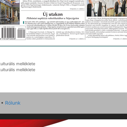
turális melléklete
turális melléklete
•
Rólunk