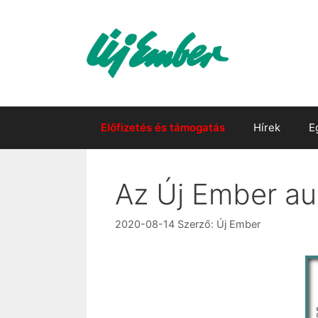
Kilépés
a
tartalomba
Előfizetés és támogatás
Hírek
E
Az Új Ember au
2020-08-14
Szerző:
Új Ember