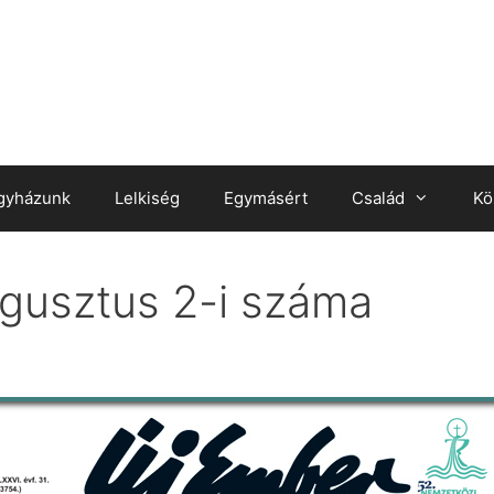
gyházunk
Lelkiség
Egymásért
Család
Kö
gusztus 2-i száma