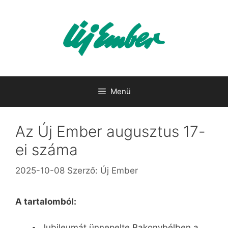
Kilépés
a
tartalomba
Menü
Az Új Ember augusztus 17-
ei száma
2025-10-08
Szerző:
Új Ember
A tartalomból:
Jubileumát ünnepelte Bakonybélben a