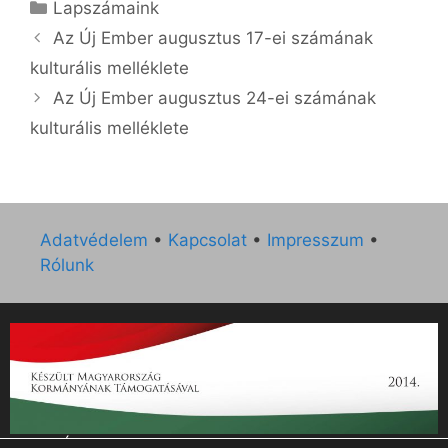
Kategória
Lapszámaink
Az Új Ember augusztus 17-ei számának
kulturális melléklete
Az Új Ember augusztus 24-ei számának
kulturális melléklete
Adatvédelem
•
Kapcsolat
•
Impresszum
•
Rólunk
„Az Új Ember katolikus hetilap 2014. évi működésének