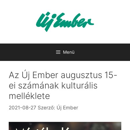
Kilépés
a
tartalomba
Menü
Az Új Ember augusztus 15-
ei számának kulturális
melléklete
2021-08-27
Szerző:
Új Ember