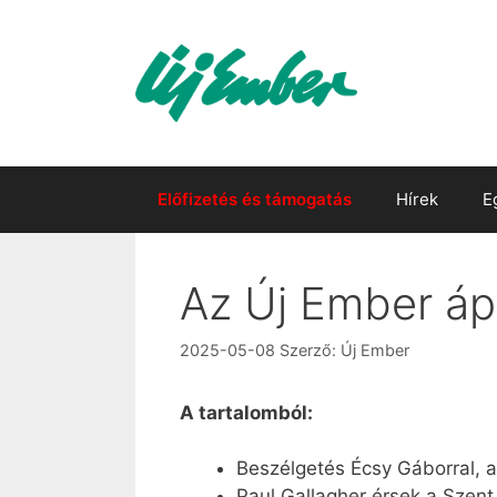
Kilépés
a
tartalomba
Előfizetés és támogatás
Hírek
E
Az Új Ember ápr
2025-05-08
Szerző:
Új Ember
A tartalomból:
Beszélgetés Écsy Gáborral, a
Paul Gallagher érsek a Szent