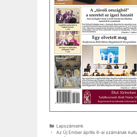
Kategória
Lapszámaink
Az Új Ember április 6-ai számának kultu