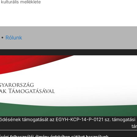
ulturális melléklete
•
Rólunk
működésének támogatását az EGYH-KCP-14-P-0121 sz. támogatás
tá
ségi felhasználói élmény érdekében sütiket használunk.