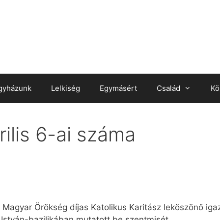
gyházunk
Lelkiség
Egymásért
Család
Kö
ilis 6-ai száma
 Magyar Örökség díjas Katolikus Karitász leköszönő iga
 István-bazilikában mutatott be szentmisét