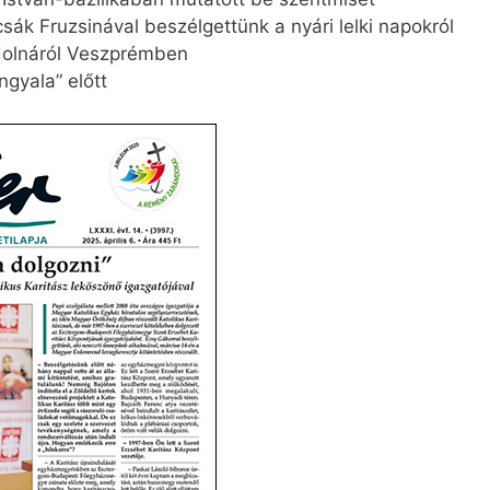
k Fruzsinával beszélgettünk a nyári lelki napokról
dolnáról Veszprémben
ngyala” előtt