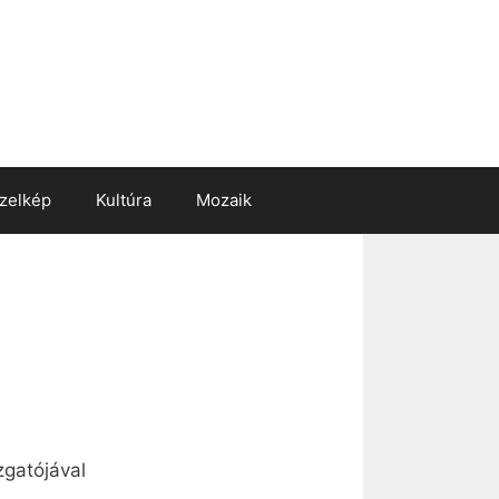
zelkép
Kultúra
Mozaik
zgatójával