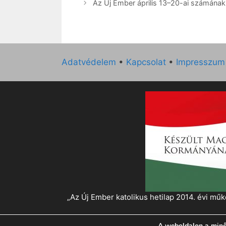
Az Új Ember április 13–20-ai számának k
Adatvédelem
•
Kapcsolat
•
Impresszum
„Az Új Ember katolikus hetilap 2014. évi 
A weboldalon a minő