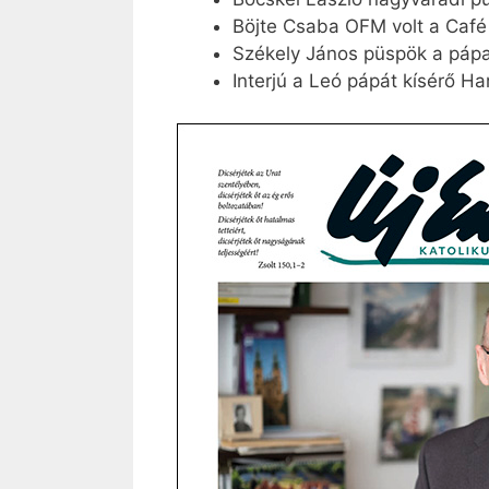
Böjte Csaba OFM volt a Caf
Székely János püspök a pápa 
Interjú a Leó pápát kísérő Ha