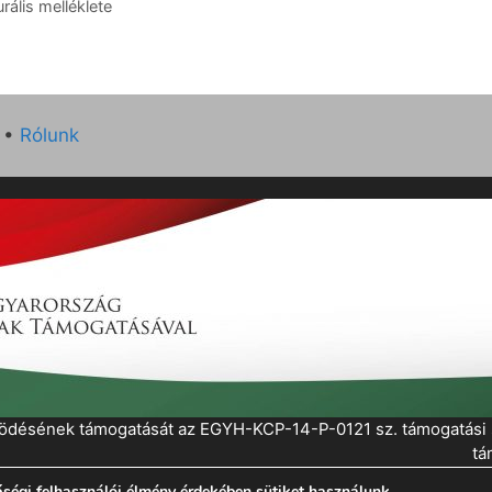
ális melléklete
•
Rólunk
működésének támogatását az EGYH-KCP-14-P-0121 sz. támogatás
tá
ségi felhasználói élmény érdekében sütiket használunk.