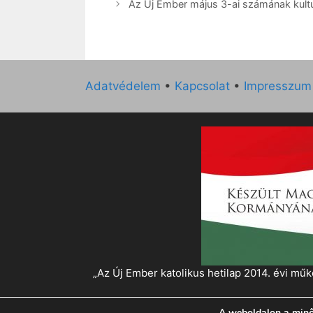
Az Új Ember május 3-ai számának kultur
Adatvédelem
•
Kapcsolat
•
Impresszum
„Az Új Ember katolikus hetilap 2014. évi 
A weboldalon a minő