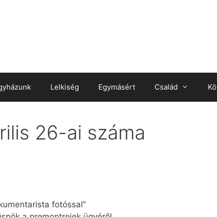
gyházunk
Lelkiség
Egymásért
Család
Kö
ilis 26-ai száma
kumentarista fotóssal”
̈spök a premontreiek ügyéről