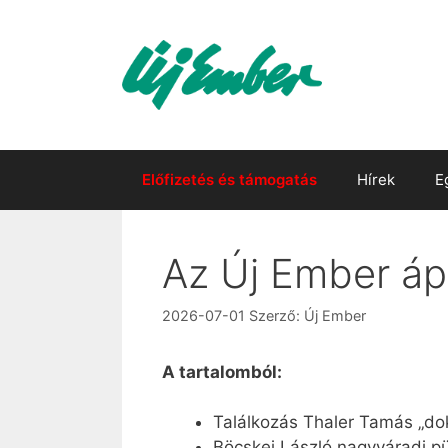
Kilépés
a
tartalomba
Előfizetés és támogatás
Hírek
E
Az Új Ember ápr
2026-07-01
Szerző:
Új Ember
A tartalomból:
Találkozás Thaler Tamás „do
Böcskei László nagyváradi pu