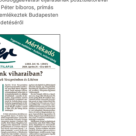
 Péter bíboros, prímás
e emlékeztek Budapesten
ldetéséről