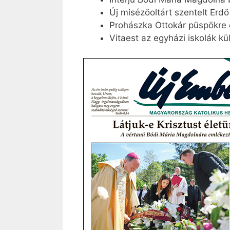
Új misézőoltárt szentelt Erdő
Prohászka Ottokár püspökr
Vitaest az egyházi iskolák kü