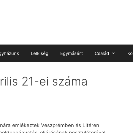
gyházunk
Lelkiség
Egymásért
Család
Kö
ilis 21-ei száma
lnára emlékeztek Veszprémben és Litéren
boldoggáavatási eljárásának posztulátorával