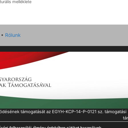
urális melléklete
•
Rólunk
működésének támogatását az EGYH-KCP-14-P-0121 sz. támogatás
tá
ségi felhasználói élmény érdekében sütiket használunk.