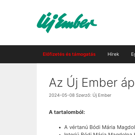
Kilépés
a
tartalomba
Előfizetés és támogatás
Hírek
E
Az Új Ember ápr
2024-05-08
Szerző:
Új Ember
A tartalomból:
A vértanú Bódi Mária Magdo
Interjú Bódi Mária Magdolna 