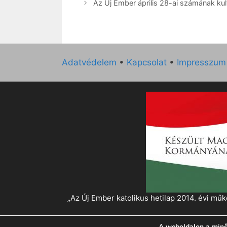
Az Új Ember április 28-ai számának kult
Adatvédelem
•
Kapcsolat
•
Impresszum
„Az Új Ember katolikus hetilap 2014. évi 
A weboldalon a minő