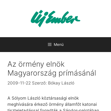
Kilépés
a
tartalomba
Menü
Az örmény elnök
Magyarország prímásánál
2009-11-22
Szerző:
Bókay László
A Sólyom László köztársasági elnök
meghívására érkező örmény államfőt katonai
tiszteletadással fogadták a Sándor-palotában,