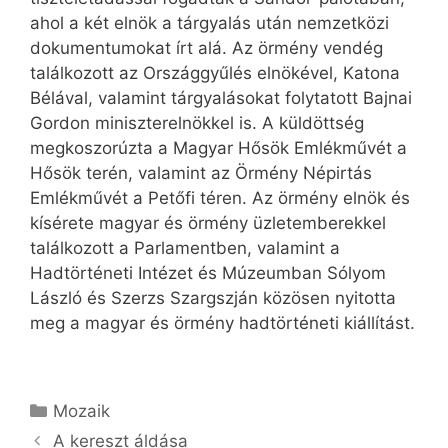
ahol a két elnök a tárgyalás után nemzetközi
dokumentumokat írt alá. Az örmény vendég
találkozott az Országgyűlés elnökével, Katona
Bélával, valamint tárgyalásokat folytatott Bajnai
Gordon miniszterelnökkel is. A küldöttség
megkoszorúzta a Magyar Hősök Emlékművét a
Hősök terén, valamint az Örmény Népirtás
Emlékművét a Petőfi téren. Az örmény elnök és
kísérete magyar és örmény üzletemberekkel
találkozott a Parlamentben, valamint a
Hadtörténeti Intézet és Múzeumban Sólyom
László és Szerzs Szargszján közösen nyitotta
meg a magyar és örmény hadtörténeti kiállítást.
Kategória
Mozaik
A kereszt áldása