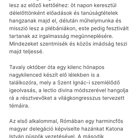
lesz az előző kettőéhez: öt napon keresztül
délelőttönként előadások és tanúságtételek
hangzanak majd el, délután műhelymunka és
misszió lesz a plébániákon, este pedig fesztivált
tartanak az irgalmasság megünneplésére.
Mindezeket szentmisék és közös imádság teszi
majd teljessé.
Tavaly október óta egy kilenc hónapos
nagykilenced készít elő lélekben is a
találkozóra, mely a Szent Ignác-i szemlélődő
igeolvasás, a lectio divina módszerével hangolja
rá a résztvevőket a világkongresszus tervezett
témáira.
Az első alkalommal, Rómában egy harmincfős
magyar delegáció képviselte hazánkat Katona
István püspök vezetésével. A második