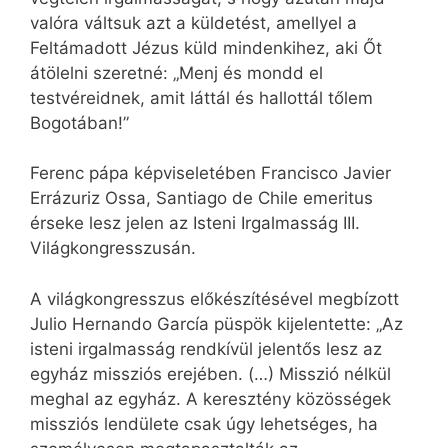
valóra váltsuk azt a küldetést, amellyel a
Feltámadott Jézus küld mindenkihez, aki Őt
átölelni szeretné: „Menj és mondd el
testvéreidnek, amit láttál és hallottál tőlem
Bogotában!”
Ferenc pápa képviseletében Francisco Javier
Errázuriz Ossa, Santiago de Chile emeritus
érseke lesz jelen az Isteni Irgalmasság III.
Világkongresszusán.
A világkongresszus előkészítésével megbízott
Julio Hernando García püspök kijelentette: „Az
isteni irgalmasság rendkívül jelentős lesz az
egyház missziós erejében. (…) Misszió nélkül
meghal az egyház. A keresztény közösségek
missziós lendülete csak úgy lehetséges, ha