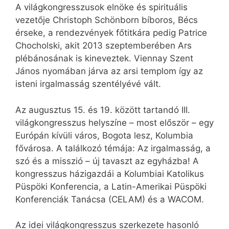
A világkongresszusok elnöke és spirituális
vezetője Christoph Schönborn bíboros, Bécs
érseke, a rendezvények főtitkára pedig Patrice
Chocholski, akit 2013 szeptemberében Ars
plébánosának is kineveztek. Viennay Szent
János nyomában járva az arsi templom így az
isteni irgalmasság szentélyévé vált.
Az augusztus 15. és 19. között tartandó III.
világkongresszus helyszíne – most először – egy
Európán kívüli város, Bogota lesz, Kolumbia
fővárosa. A találkozó témája: Az irgalmasság, a
szó és a misszió – új tavaszt az egyházba! A
kongresszus házigazdái a Kolumbiai Katolikus
Püspöki Konferencia, a Latin-Amerikai Püspöki
Konferenciák Tanácsa (CELAM) és a WACOM.
Az idei világkongresszus szerkezete hasonló