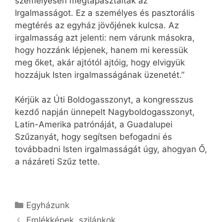
személyesen megtapasztalták az
Irgalmasságot. Ez a személyes és pasztorális
megtérés az egyház jövőjének kulcsa. Az
irgalmasság azt jelenti: nem várunk másokra,
hogy hozzánk lépjenek, hanem mi keressük
meg őket, akár ajtótól ajtóig, hogy elvigyük
hozzájuk Isten irgalmasságának üzenetét.”
Kérjük az Úti Boldogasszonyt, a kongresszus
kezdő napján ünnepelt Nagyboldogasszonyt,
Latin-Amerika patrónáját, a Guadalupei
Szűzanyát, hogy segítsen befogadni és
továbbadni Isten irgalmasságát úgy, ahogyan Ő,
a názáreti Szűz tette.
Kategória
Egyházunk
Emlékképek, szilánkok