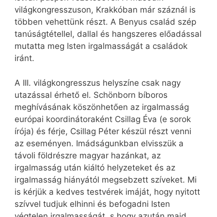
világkongresszuson, Krakkóban már száznál is
többen vehettünk részt. A Benyus család szép
tanúságtétellel, dallal és hangszeres előadással
mutatta meg Isten irgalmasságát a családok
iránt.
A III. világkongresszus helyszíne csak nagy
utazással érhető el. Schönborn bíboros
meghívásának köszönhetően az irgalmasság
európai koordinátoraként Csillag Éva (e sorok
írója) és férje, Csillag Péter készül részt venni
az eseményen. Imádságunkban elvisszük a
távoli földrészre magyar hazánkat, az
irgalmasság után kiáltó helyzeteket és az
irgalmasság hiányától megsebzett szíveket. Mi
is kérjük a kedves testvérek imáját, hogy nyitott
szívvel tudjuk elhinni és befogadni Isten
végtelen irgalmasságát, s hogy azután majd