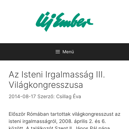
Kilépés
a
tartalomba
Menü
Az Isteni Irgalmasság III.
Világkongresszusa
2014-08-17
Szerző:
Csillag Éva
Először Rómában tartottak világkongresszust az
isteni irgalmasságról, 2008. április 2. és 6.
között. A találkozót Szent II. János Pál pápa