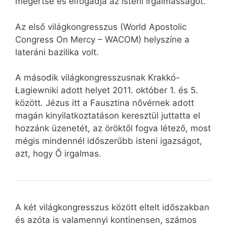
megértse és elfogadja az isteni irgalmasságot.”
Az első világkongresszus (World Apostolic
Congress On Mercy – WACOM) helyszíne a
lateráni bazilika volt.
A második világkongresszusnak Krakkó-
Łagiewniki adott helyet 2011. október 1. és 5.
között. Jézus itt a Fausztina nővérnek adott
magán kinyilatkoztatáson keresztül juttatta el
hozzánk üzenetét, az öröktől fogva létező, most
mégis mindennél időszerűbb isteni igazságot,
azt, hogy Ő irgalmas.
A két világkongresszus között eltelt időszakban
és azóta is valamennyi kontinensen, számos