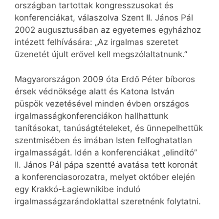
országban tartottak kongresszusokat és
konferenciákat, válaszolva Szent II. János Pál
2002 augusztusában az egyetemes egyházhoz
intézett felhívására: „Az irgalmas szeretet
üzenetét újult erővel kell megszólaltatnunk.”
Magyarországon 2009 óta Erdő Péter bíboros
érsek védnöksége alatt és Katona István
püspök vezetésével minden évben országos
irgalmasságkonferenciákon hallhattunk
tanításokat, tanúságtételeket, és ünnepelhettük
szentmisében és imában Isten felfoghatatlan
irgalmasságát. Idén a konferenciákat „elindító”
II. János Pál pápa szentté avatása tett koronát
a konferenciasorozatra, melyet október elején
egy Krakkó-Łagiewnikibe induló
irgalmasságzarándoklattal szeretnénk folytatni.