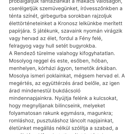
próbálgatjuk fantáziánkat a makacs valóságon,
cserélgetjük szemüvegünket, íróvesszőnkben a
ténta színét, girbegurba sorokban rajzoljuk
élettörténeteinket a Kronosz lelkünkbe merített
papírjára. S játékunk, szavaink nyomán virágzik
vagy hervad az élet, fordul a Fény felé,
felragyog vagy hull setét bugy­rokba.
A Rendező türelme valahogy kifogyhatatlan.
Mosolyog reggel és este, esőben, hóban,
menhelyen, kórházi ágyon, temetők árkában.
Mosolya ismeri poklainkat, mégsem hervad el. A
megértés, az együttérzés árad belőle, az igen
árad mindenestül bukdácsoló
mindennapjainkra. Nyújtja felénk a kulcsokat,
hogy megnyíljanak bilincseink, melyeket
folyamatosan rakunk egymásra, magunkra;
romláshoz, pusztuláshoz láncolt napjainkat,
életünket megállás nélkül szólítja a szabad, a