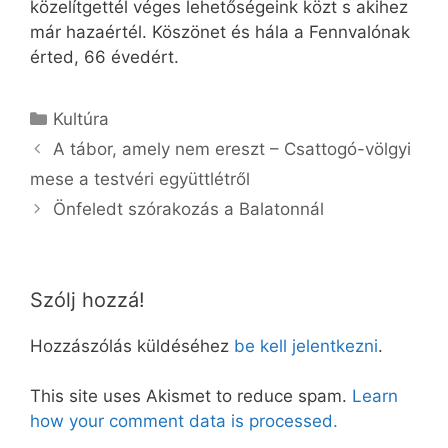
közelítgettél véges lehetőségeink közt s akihez
már hazaértél. Köszönet és hála a Fennvalónak
érted, 66 évedért.
Kategória
Kultúra
A tábor, amely nem ereszt – Csattogó-völgyi
mese a testvéri együttlétről
Önfeledt szórakozás a Balatonnál
Szólj hozzá!
Hozzászólás küldéséhez
be kell jelentkezni
.
This site uses Akismet to reduce spam.
Learn
how your comment data is processed.