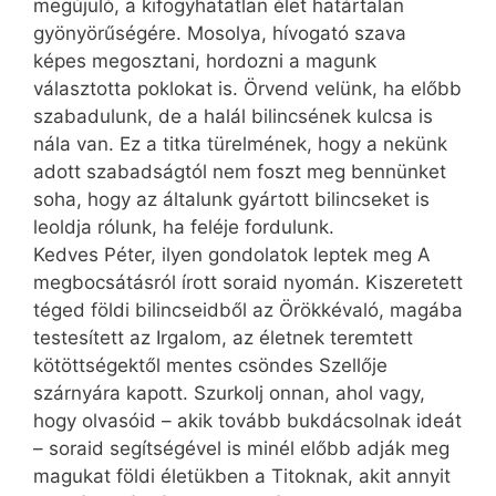
megújuló, a kifogyhatatlan élet határtalan
gyönyörűségére. Mosolya, hívogató szava
képes megosztani, hordozni a magunk
választotta poklokat is. Örvend velünk, ha előbb
szabadulunk, de a halál bilincsének kulcsa is
nála van. Ez a titka türelmének, hogy a nekünk
adott szabadságtól nem foszt meg bennünket
soha, hogy az általunk gyártott bilincseket is
leoldja rólunk, ha feléje fordulunk.
Kedves Péter, ilyen gondolatok leptek meg A
megbocsátásról írott soraid nyomán. Kiszeretett
téged földi bilincseidből az Örökkévaló, magába
testesített az Irgalom, az életnek teremtett
kötöttségektől mentes csöndes Szellője
szárnyára kapott. Szurkolj onnan, ahol vagy,
hogy olvasóid – akik tovább bukdácsolnak ideát
– soraid segítségével is minél előbb adják meg
magukat földi életükben a Titoknak, akit annyit