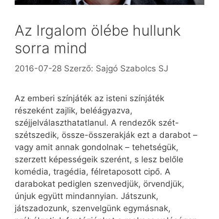
Az Irgalom ölébe hullunk
sorra mind
2016-07-28
Szerző:
Sajgó Szabolcs SJ
Az emberi színjáték az isteni színjáték
részeként zajlik, beléágyazva,
széjjelválaszthatatlanul. A rendezők szét-
szétszedik, össze-összerakják ezt a darabot –
vagy amit annak gondolnak – tehetségük,
szerzett képességeik sze­rént, s lesz belőle
komédia, tragédia, félretaposott cipő. A
darabokat pediglen szenvedjük, örvendjük,
únjuk együtt mindannyian. Játszunk,
játszadozunk, szenvelgünk egymásnak,