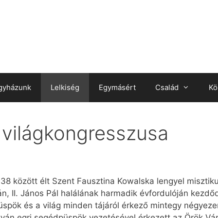
gyházunk
Lelkiség
Egymásért
Család
Kö
 világkongresszusa
8 között élt Szent Fausztina Kowalska lengyel misztikus
2-án, II. János Pál halálának harmadik évfordulóján kez
üspök és a világ minden tájáról érkező mintegy négyeze
ván egri segédpüspök vezetésével érkezett az Örök Vár