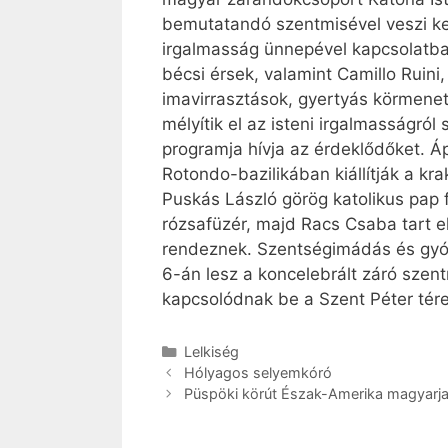
bemutatandó szentmisével veszi kez
irgalmasság ünnepével kapcsolatba
bécsi érsek, valamint Camillo Ruini
imavirrasztások, gyertyás körmenet
mélyítik el az isteni irgalmasságró
programja hívja az érdeklődőket. Á
Rotondo-bazilikában kiállítják a kr
Puskás László görög katolikus pap
rózsafüzér, majd Racs Csaba tart elő
rendeznek. Szentségimádás és gyón
6-án lesz a koncelebrált záró szen
kapcsolódnak be a Szent Péter tér
Kategória
Lelkiség
Hólyagos selyemkóró
Püspöki körút Észak-Amerika magyarja