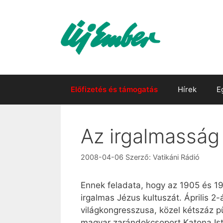
Kilépés
a
tartalomba
Előfizetés és támogatás
Hírek
E
Az irgalmasság
2008-04-06
Szerző:
Vatikáni Rádió
Ennek feladata, hogy az 1905 és 193
irgalmas Jézus kultuszát. Április 
világkongresszusa, közel kétszáz p
magyar zarándokcsoport Katona Ist