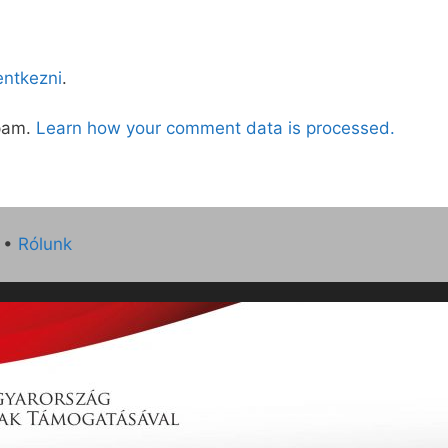
lentkezni
.
spam.
Learn how your comment data is processed.
•
Rólunk