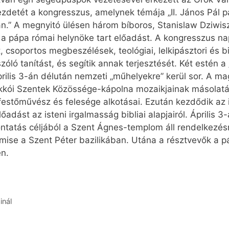
detét a kongresszus, amelynek témája „II. János Pál pá
n.” A megnyitó ülésen három bíboros, Stanislaw Dziwis
, a pápa római helynöke tart előadást. A kongresszus na
, csoportos megbeszélések, teológiai, lelkipásztori és 
l szóló tanítást, és segítik annak terjesztését. Két esté
prilis 3-án délután nemzeti „műhelyekre” kerül sor. A m
akkói Szentek Közössége-kápolna mozaikjainak másolatát,
 festőművész és felesége alkotásai. Ezután kezdődik az
adást az isteni irgalmasság bibliai alapjairól. Április 3-
tatás céljából a Szent Ágnes-templom áll rendelkezés
tmise a Szent Péter bazilikában. Utána a résztvevők a 
en.
inál