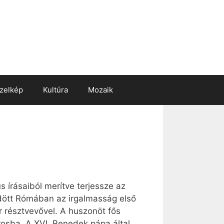
zelkép
Kultúra
Mozaik
 írásaiból merítve terjessze az
dődött Rómában az irgalmasság első
r résztvevővel. A huszonöt fős
osba. A XVI. Benedek pápa által