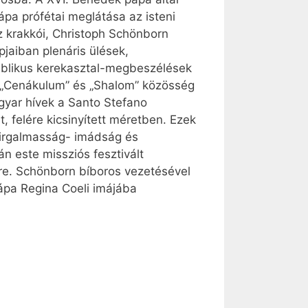
pa prófétai meglátása az isteni
z krakkói, Christoph Schönborn
pjaiban plenáris ülések,
biblikus kerekasztal-megbeszélések
n a „Cenákulum” és „Shalom” közösség
agyar hívek a Santo Stefano
 felére kicsinyített méretben. Ezek
 irgalmasság- imádság és
án este missziós fesztivált
re. Schönborn bíboros vezetésével
pápa Regina Coeli imájába