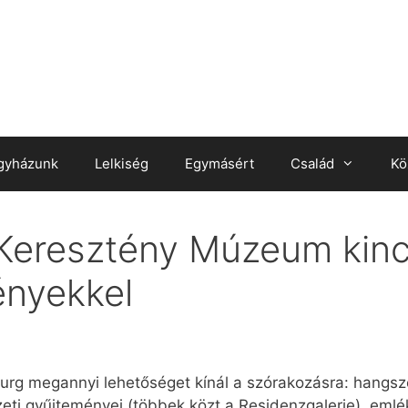
gyházunk
Lelkiség
Egymásért
Család
Kö
Keresztény Múzeum kincs
ényekkel
urg megannyi lehetőséget kínál a szórakozásra: hangsz
i gyűjteményei (többek közt a Residenzgalerie), emlék