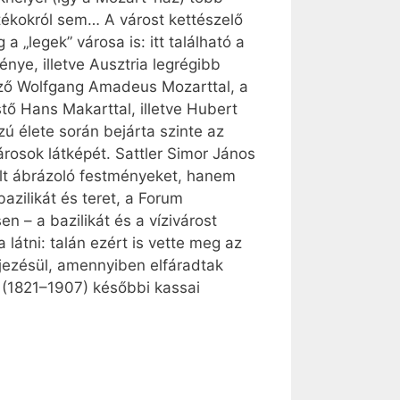
tékokról sem… A várost kettészelő
a „legek” városa is: itt található a
ye, illetve Ausztria legrégibb
erző Wolfgang Amadeus Mozarttal, a
stő Hans Makarttal, illetve Hubert
zú élete során bejárta szinte az
rosok látképét. Sattler Simor János
elt ábrázoló festményeket, hanem
azilikát és teret, a Forum
 – a bazilikát és a vízivárost
látni: talán ezért is vette meg az
ejezésül, amennyiben elfáradtak
 (1821–1907) későbbi kassai