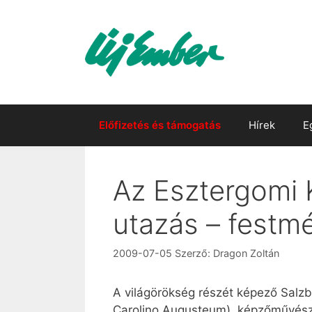
Kilépés
a
tartalomba
Előfizetés és támogatás
Hírek
E
Az Esztergomi 
utazás – festm
2009-07-05
Szerző:
Dragon Zoltán
A világörökség részét képező Salzb
Carolino Augusteum), képzőművészet