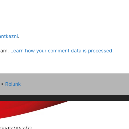
lentkezni
.
spam.
Learn how your comment data is processed.
•
Rólunk