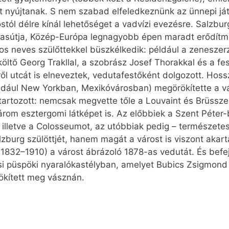
t nyújtanak. S nem szabad elfeledkeznünk az ünnepi já
stól délre kínál lehetőséget a vadvízi evezésre. Salzburg 
asútja, Közép-Európa legnagyobb épen maradt erődítmén
város neves szülőttekkel büszkélkedik: például a zenesz
költő Georg Trakllal, a szobrász Josef Thorakkal és a fe
ről utcát is elneveztek, vedutafestőként dolgozott. Hoss
éldául New Yorkban, Mexikóvárosban) megörökítette a vá
tartozott: nemcsak megvette tőle a Louvaint és Brüssz
om esztergomi látképet is. Az előbbiek a Szent Péter-b
lletve a Colosseumot, az utóbbiak pedig – természetesen
burg szülöttjét, hanem magát a várost is viszont akarta 
l (1832–1910) a várost ábrázoló 1878-as vedutát. És bef
si püspöki nyaralókastélyban, amelyet Bubics Zsigmond
ökített meg vásznán.