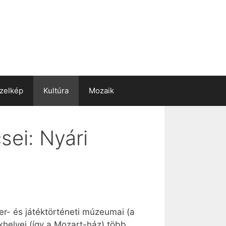
zelkép
Kultúra
Mozaik
ei: Nyári
er- és játéktörténeti múzeumai (a
helyei (így a Mozart-ház) több