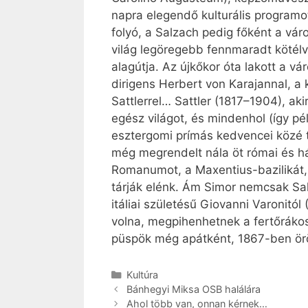
napra elegendő kulturális programo
folyó, a Salzach pedig főként a váro
világ legöregebb fennmaradt kötélv
alagútja. Az újkőkor óta lakott a 
dirigens Herbert von Karajannal, a 
Sattlerrel… Sattler (1817–1904), aki
egész világot, és mindenhol (így p
esztergomi prímás kedvencei közé 
még megrendelt nála öt római és hár
Romanumot, a Maxentius-bazilikát, i
tárják elénk. Ám Simor nemcsak Salz
itáliai születésű Giovanni Varonitó
volna, megpihenhetnek a fertőráko
püspök még apátként, 1867-ben ör
Kategória
Kultúra
Bánhegyi Miksa OSB halálára
Ahol több van, onnan kérnek…