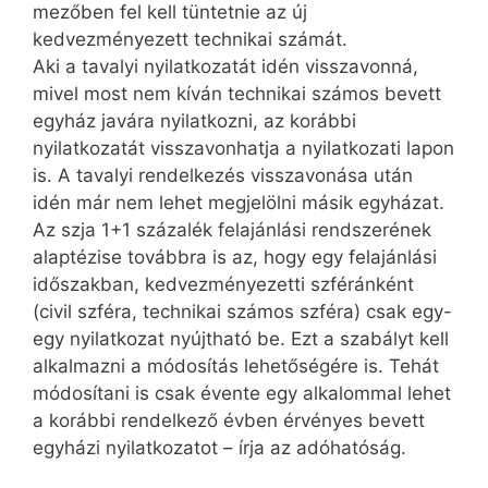
mezőben fel kell tüntetnie az új
kedvezményezett technikai számát.
Aki a tavalyi nyilatkozatát idén visszavonná,
mivel most nem kíván technikai számos bevett
egyház javára nyilatkozni, az korábbi
nyilatkozatát visszavonhatja a nyilatkozati lapon
is. A tavalyi rendelkezés visszavonása után
idén már nem lehet megjelölni másik egyházat.
Az szja 1+1 százalék felajánlási rendszerének
alaptézise továbbra is az, hogy egy felajánlási
időszakban, kedvezményezetti szféránként
(civil szféra, technikai számos szféra) csak egy-
egy nyilatkozat nyújtható be. Ezt a szabályt kell
alkalmazni a módosítás lehetőségére is. Tehát
módosítani is csak évente egy alkalommal lehet
a korábbi rendelkező évben érvényes bevett
egyházi nyilatkozatot – írja az adóhatóság.