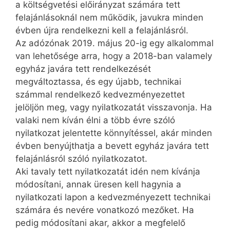
a költségvetési előirányzat számára tett
felajánlásoknál nem működik, javukra minden
évben újra rendelkezni kell a felajánlásról.
Az adózónak 2019. május 20-ig egy alkalommal
van lehetősége arra, hogy a 2018-ban valamely
egyház javára tett rendelkezését
megváltoztassa, és egy újabb, technikai
számmal rendelkező kedvezményezettet
jelöljön meg, vagy nyilatkozatát visszavonja. Ha
valaki nem kíván élni a több évre szóló
nyilatkozat jelentette könnyítéssel, akár minden
évben benyújthatja a bevett egyház javára tett
felajánlásról szóló nyilatkozatot.
Aki tavaly tett nyilatkozatát idén nem kívánja
módosítani, annak üresen kell hagynia a
nyilatkozati lapon a kedvezményezett technikai
számára és nevére vonatkozó mezőket. Ha
pedig módosítani akar, akkor a megfelelő