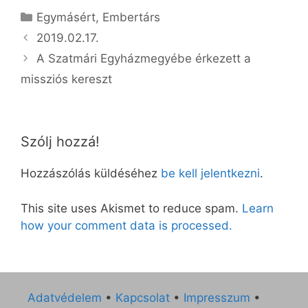
Kategória
Egymásért
,
Embertárs
2019.02.17.
A Szatmári Egyházmegyébe érkezett a
missziós kereszt
Szólj hozzá!
Hozzászólás küldéséhez
be kell jelentkezni
.
This site uses Akismet to reduce spam.
Learn
how your comment data is processed.
Adatvédelem
•
Kapcsolat
•
Impresszum
•