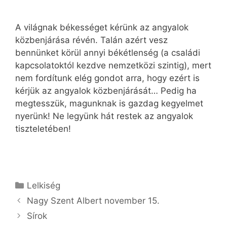
A világnak békességet kérünk az angyalok
közbenjárása révén. Talán azért vesz
bennünket körül annyi békétlenség (a családi
kapcsolatoktól kezdve nemzetközi szintig), mert
nem fordítunk elég gondot arra, hogy ezért is
kérjük az angyalok közbenjárását… Pedig ha
megtesszük, magunknak is gazdag kegyelmet
nyerünk! Ne legyünk hát restek az angyalok
tiszteletében!
Kategória
Lelkiség
Nagy Szent Albert november 15.
Sírok