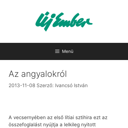
Kilépés
a
tartalomba
Menü
Az angyalokról
2013-11-08
Szerző:
Ivancsó István
A vecsernyében az első lítiai sztihira ezt az
összefoglalást nyújtja a lelkileg nyitott