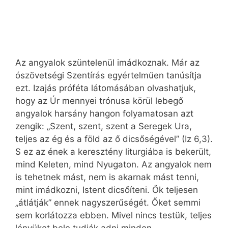
Az angyalok szüntelenül imádkoznak. Már az
ószövetségi Szentírás egyértelműen tanúsítja
ezt. Izajás próféta látomásában olvashatjuk,
hogy az Úr mennyei trónusa körül lebegő
angyalok harsány hangon folyamatosan azt
zengik: „Szent, szent, szent a Seregek Ura,
teljes az ég és a föld az ő dicsőségével” (Iz 6,3).
S ez az ének a keresztény liturgiába is bekerült,
mind Keleten, mind Nyugaton. Az angyalok nem
is tehetnek mást, nem is akarnak mást tenni,
mint imádkozni, Istent dicsőíteni. Ők teljesen
„átlátják” ennek nagyszerűségét. Őket semmi
sem korlátozza ebben. Mivel nincs testük, teljes
lényüket bele tudják adni minden