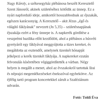
Nagy Károly
, a székesegyház plébánosa beszélt Keresztelő
Szent Jánosról, akinek születéséhez kötődik az ünnep. Ez a
nyári napforduló ideje, amikortól hosszabbodnak az éjszakák,
egészen karácsonyig. A Keresztelő – akit Jézus „égő és
világító fáklyának” nevezett (Jn 5,35) – születésnapjának
éjszakája ezért a fény ünnepe is. A napkerék gördítése a
veszprémi bazilika előtt kezdődött, ahol a plébános a húsvéti
gyertyáról egy fáklyával meggyújtotta a tüzes kereket, és
megáldotta az esztendőt, amelynek tizenkét hónapját
jelképezi a kerék tizenkét fáklyája. A napkereket ezután
felvonulás kíséretében végiggördítették a várban. Négy
helyen is megállt a menet, ahol az évszakokról tartottak lírai
és néprajzi megemlékezéseket énekszóval egybekötve. Az
éjfélig tartó program koncertekkel zárult a Szaléziánum
udvarán.
Fotó: Toldi Éva