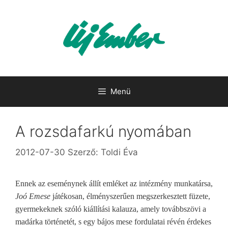
Kilépés
a
tartalomba
Menü
A rozsdafarkú nyomában
2012-07-30
Szerző:
Toldi Éva
Ennek az eseménynek állít emléket az intézmény munkatársa,
Joó Emese
játékosan, élményszerűen megszerkesztett füzete,
gyermekeknek szóló kiállítási kalauza, amely továbbszövi a
madárka történetét, s egy bájos mese fordulatai révén érdekes