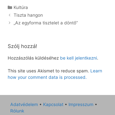
Kategória
Kultúra
Tiszta hangon
„Az egyforma tisztelet a döntő”
Szólj hozzá!
Hozzászólás küldéséhez
be kell jelentkezni
.
This site uses Akismet to reduce spam.
Learn
how your comment data is processed.
Adatvédelem
•
Kapcsolat
•
Impresszum
•
Rólunk