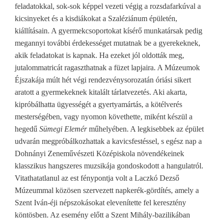
feladatokkal, sok-sok képpel vezeti végig a rozsdafarkúval a
kicsinyeket és a kisdiákokat a Szaléziánum épületén,
kiállításain. A gyermekcsoportokat kísérő munkatársak pedig
megannyi további érdekességet mutatnak be a gyerekeknek,
akik feladatokat is kapnak. Ha ezeket jól oldották meg,
jutalommatricát ragaszthatnak a füzet lapjaira. A Múzeumok
Éjszakája múlt hét végi rendezvénysorozatán óriási sikert
aratott a gyermekeknek kitalált tárlatvezetés. Aki akarta,
kipróbálhatta ügyességét a gyertyamártás, a kötélverés
mesterségében, vagy nyomon követhette, miként készül a
hegedű
Sümegi Elemér
műhelyében. A legkisebbek az épület
udvarán megpróbálkozhattak a kavicsfestéssel, s egész nap a
Dohnányi Zeneművészeti Középiskola növendékeinek
klasszikus hangszeres muzsikája gondoskodott a hangulatról.
Vitathatatlanul az est fénypontja volt a Laczkó Dezső
Múzeummal közösen szervezett napkerék-gördítés, amely a
Szent Iván-éji népszokásokat elevenítette fel keresztény
köntösben. Az esemény előtt a Szent Mihály-bazilikában