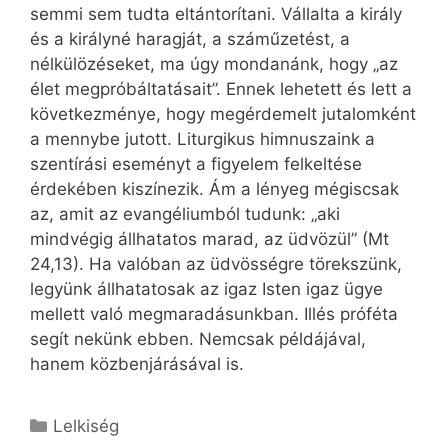
semmi sem tudta eltántorítani. Vállalta a király
és a királyné haragját, a száműzetést, a
nélkülözéseket, ma úgy mondanánk, hogy „az
élet megpróbáltatásait”. Ennek lehetett és lett a
következménye, hogy megérdemelt jutalomként
a mennybe jutott. Liturgikus himnuszaink a
szentírási eseményt a figyelem felkeltése
érdekében kiszínezik. Ám a lényeg mégiscsak
az, amit az evangéliumból tudunk: „aki
mindvégig állhatatos marad, az üdvözül” (Mt
24,13). Ha valóban az üdvösségre törekszünk,
legyünk állhatatosak az igaz Isten igaz ügye
mellett való megmaradásunkban. Illés próféta
segít nekünk ebben. Nemcsak példájával,
hanem közbenjárásával is.
Kategória
Lelkiség