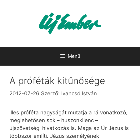
Kilépés
a
tartalomba
Menü
A próféták kitűnősége
2012-07-26
Szerző:
Ivancsó István
Illés próféta nagyságát mutatja a rá vonatkozó,
meglehetősen sok – huszonkilenc –
újszövetségi hivatkozás is. Maga az Úr Jézus is
többször említi. Jézus személyének