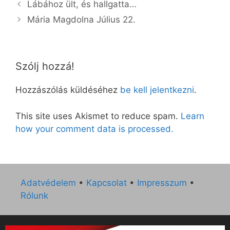
Lábához ült, és hallgatta…
Mária Magdolna Július 22.
Szólj hozzá!
Hozzászólás küldéséhez
be kell jelentkezni
.
This site uses Akismet to reduce spam.
Learn
how your comment data is processed.
Adatvédelem
•
Kapcsolat
•
Impresszum
•
Rólunk