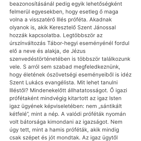
beazonosításánál pedig egyik lehetőségként
felmerül egyesekben, hogy esetleg ő maga
volna a visszatérő Illés próféta. Akadnak
olyanok is, akik Keresztelő Szent Jánossal
hozzák kapcsolatba. Legtöbbször az
úrszínváltozás Tábor-hegyi eseményénél fordul
elő a neve és alakja, de Jézus
szenvedéstörténetében is többször találkozunk
vele. S arról sem szabad megfeledkeznünk,
hogy életének ószövetségi eseményeiből is idéz
Szent Lukács evangélista. Mit lehet tanulni
Illéstől? Mindenekelőtt állhatatosságot. Ő igazi
prófétaként mindvégig kitartott az igaz Isten
igaz ügyének képviseletében: nem „sántikált
kétfelé”, mint a nép. A valódi próféták nyomán
volt bátorsága kimondani az igazságot. Nem
úgy tett, mint a hamis próféták, akik mindig
csak szépet és jót mondtak. Az igaz ügytől