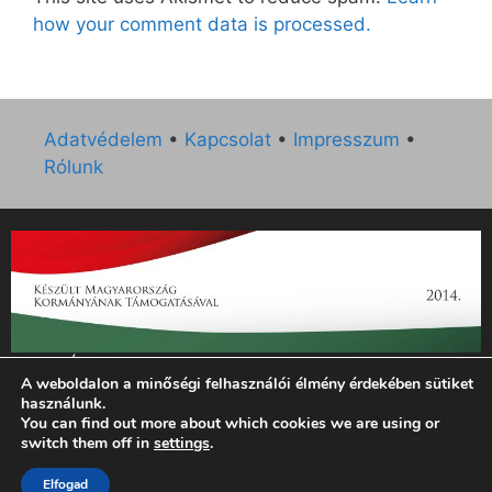
how your comment data is processed.
Adatvédelem
•
Kapcsolat
•
Impresszum
•
Rólunk
„Az Új Ember katolikus hetilap 2014. évi működésének
A weboldalon a minőségi felhasználói élmény érdekében sütiket
támogatását az EGYH-KCP-14-P-0121 sz. támogatási
használunk.
szerződés keretében 3 000 000 Ft összegben támogatta az
You can find out more about which cookies we are using or
Emberi Erőforrások Minisztériuma.”
switch them off in
settings
.
© 2026 Magyar Kurír - Új Ember
• Készült
GeneratePress
Elfogad