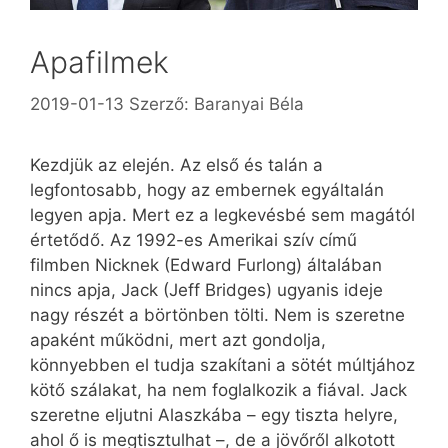
Apafilmek
2019-01-13
Szerző:
Baranyai Béla
Kezdjük az elején. Az első és talán a
legfontosabb, hogy az embernek egyáltalán
legyen apja. Mert ez a legkevésbé sem magától
értetődő. Az 1992-es Amerikai szív című
filmben Nicknek (Edward Furlong) általában
nincs apja, Jack (Jeff Bridges) ugyanis ideje
nagy részét a börtönben tölti. Nem is szeretne
apaként működni, mert azt gondolja,
könnyebben el tudja szakítani a sötét múltjához
kötő szálakat, ha nem foglalkozik a fiával. Jack
szeretne eljutni Alaszkába – egy tiszta helyre,
ahol ő is megtisztulhat –, de a jövőről alkotott