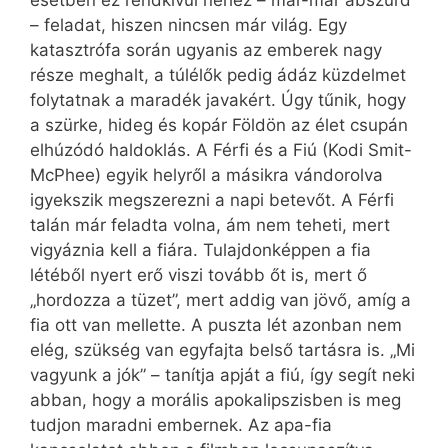
– feladat, hiszen nincsen már világ. Egy
katasztrófa során ugyanis az emberek nagy
része meghalt, a túlélők pedig ádáz küzdelmet
folytatnak a maradék javakért. Úgy tűnik, hogy
a szürke, hideg és kopár Földön az élet csupán
elhúzódó haldoklás. A Férfi és a Fiú (Kodi Smit-
McPhee) egyik helyről a másikra vándorolva
igyekszik megszerezni a napi betevőt. A Férfi
talán már feladta volna, ám nem teheti, mert
vigyáznia kell a fiára. Tulajdonképpen a fia
létéből nyert erő viszi tovább őt is, mert ő
„hordozza a tüzet”, mert addig van jövő, amíg a
fia ott van mellette. A puszta lét azonban nem
elég, szükség van egyfajta belső tartásra is. „Mi
vagyunk a jók” – tanítja apját a fiú, így segít neki
abban, hogy a morális apokalipszisben is meg
tudjon maradni embernek. Az apa-fia