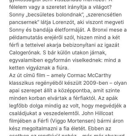
félelem vagy a szeretet irányítja a világot?
Sonny „becsületes bolondnak”, „szerencsétlen
pancsernek” látja Lorenzót, aki viszont megveti
Sonny és bandája életformáját. A Bronxi mese a
példamutatás erejéről szól, hiszen mind a két
férfi a tetteivel akarja bebizonyítani az igazát
Calogerónak. S bár külön utakon járnak,
egyvalamiben egyformán viselkednek: mind a
ketten vigyáznak a fiúra.
Az út című film – amely Cormac McCarthy
klasszikus regényéből készült 2009-ben – olyan
apai szerepet állít a középpontba, amit szinte
minden korban elvártak a férfiaktól. Az apák
legfőbb dolga mindig az volt, hogy megvédjék a
családjukat a veszedelemtől. John Hillcoat
filmjében a Férfi (Viggo Mortensen) bármi áron
kész megoltalmazni a fia életét. Ebben az
esetben ez rendkívül nehéz – már-már abszurd