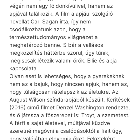
végén nem egy földönkívülivel, hanem az
apjával találkozik. A film alapjául szolgáló
novellát Carl Sagan írta, így nem
csodálkozhatunk azon, hogy a
természettudományos világnézet a
meghatározó benne. S bár a vallásos
megközelítés háttérbe szorul, úgy tűnik,
mégiscsak létezik valami örök: Ellie és apja
kapcsolata.
Olyan eset is lehetséges, hogy a gyerekeknek
nem az a bajuk, hogy nincsen apjuk, hanem az,
hogy túlságosan rátelepszik az életükre. Az
August Wilson színdarabjából készült, Kerítések
(2016) című filmet Denzel Washington rendezte,
és ő játssza a főszerepet is: Troyt, a szemetest.
A férfi a saját életével, múltjával küzdve
szeretné megóvni a csalódásoktól a fiait úgy,
hogy valójában elnyomja őket. Feketeként