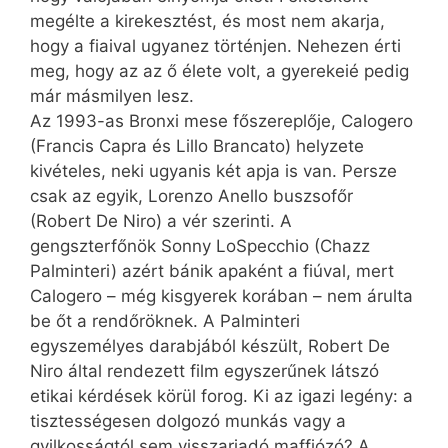
megélte a kirekesztést, és most nem akarja,
hogy a fiaival ugyanez történjen. Nehezen érti
meg, hogy az az ő élete volt, a gyerekeié pedig
már másmilyen lesz.
Az 1993-as Bronxi mese főszereplője, Calogero
(Francis Capra és Lillo Brancato) helyzete
kivételes, neki ugyanis két apja is van. Persze
csak az egyik, Lorenzo Anello buszsofőr
(Robert De Niro) a vér szerinti. A
gengszterfőnök Sonny LoSpecchio (Chazz
Palminteri) azért bánik apaként a fiúval, mert
Calogero – még kisgyerek korában – nem árulta
be őt a rendőröknek. A Palminteri
egyszemélyes darabjából készült, Robert De
Niro által rendezett film egyszerűnek látszó
etikai kérdések körül forog. Ki az igazi legény: a
tisztességesen dolgozó munkás vagy a
gyilkosságtól sem visszariadó maffiózó? A