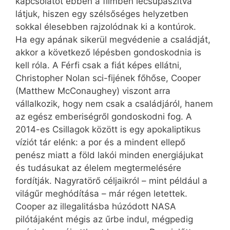
kapcsolatot ebben a filmben lecsupaszítva
látjuk, hiszen egy szélsőséges helyzetben
sokkal élesebben rajzolódnak ki a kontúrok.
Ha egy apának sikerül megvédenie a családját,
akkor a következő lépésben gondoskodnia is
kell róla. A Férfi csak a fiát képes ellátni,
Christopher Nolan sci-fijének főhőse, Cooper
(Matthew McConaughey) viszont arra
vállalkozik, hogy nem csak a családjáról, hanem
az egész emberiségről gondoskodni fog. A
2014-es Csillagok között is egy apokaliptikus
víziót tár elénk: a por és a mindent ellepő
penész miatt a föld lakói minden energiájukat
és tudásukat az élelem megtermelésére
fordítják. Nagyratörő céljaikról – mint például a
világűr meghódítása – már régen letettek.
Cooper az illegalitásba húzódott NASA
pilótájaként mégis az űrbe indul, mégpedig