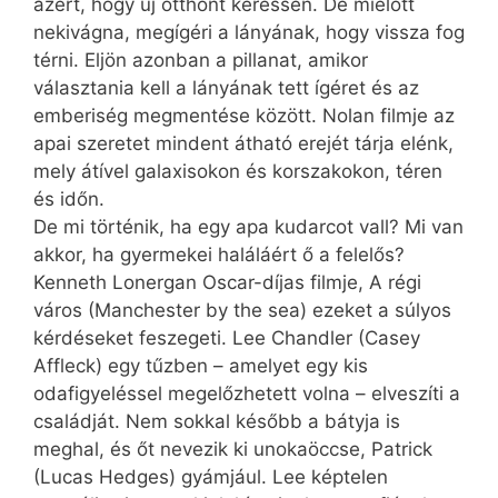
azért, hogy új otthont keressen. De mielőtt
nekivágna, megígéri a lányának, hogy vissza fog
térni. Eljön azonban a pillanat, amikor
választania kell a lányának tett ígéret és az
emberiség megmentése között. Nolan filmje az
apai szeretet mindent átható erejét tárja elénk,
mely átível galaxisokon és korszakokon, téren
és időn.
De mi történik, ha egy apa kudarcot vall? Mi van
akkor, ha gyermekei haláláért ő a felelős?
Kenneth Lonergan Oscar-díjas filmje, A régi
város (Manchester by the sea) ezeket a súlyos
kérdéseket feszegeti. Lee Chandler (Casey
Affleck) egy tűzben – amelyet egy kis
odafigyeléssel megelőzhetett volna – elveszíti a
családját. Nem sokkal később a bátyja is
meghal, és őt nevezik ki unokaöccse, Patrick
(Lucas Hedges) gyámjául. Lee képtelen