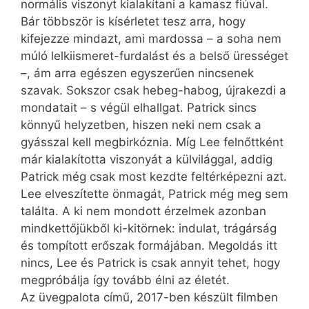
normális viszonyt kialakítani a kamasz fiúval.
Bár többször is kísérletet tesz arra, hogy
kifejezze mindazt, ami mardossa – a soha nem
múló lelkiismeret-furdalást és a belső ürességet
–, ám arra egészen egyszerűen nincsenek
szavak. Sokszor csak hebeg-habog, újrakezdi a
mondatait – s végül elhallgat. Patrick sincs
könnyű helyzetben, hiszen neki nem csak a
gyásszal kell megbirkóznia. Míg Lee felnőttként
már kialakította viszonyát a külvilággal, addig
Pat­rick még csak most kezdte feltérképezni azt.
Lee elveszítette önmagát, Patrick még meg sem
találta. A ki nem mondott érzelmek azonban
mind­kettőjükből ki-kitörnek: indulat, trágárság
és tompított erőszak formájában. Megoldás itt
nincs, Lee és Patrick is csak annyit tehet, hogy
megpróbálja így tovább élni az életét.
Az üvegpalota című, 2017-ben készült filmben