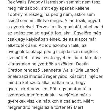
Rex Walls (Woody Harrelson) semmit nem tesz
meg mindabból, amit egy apának kellene.
Többnyire részeg, ha pedig nem, akkor sem
csinál semmit. Illetve mégis. Álmodozik, együtt
a gyerekeivel. Tervezi az üvegpalotát, ahol majd
az egész család együtt fog lakni. Egyelőre még
csak egy kalyibában élnek, de az alapot már
elkezdték ásni. Az idő azonban telik, az
üvegpalota alapja pedig szép lassan megtelik
szeméttel. Lányai csak egyetlen kiutat látnak e
kilátástalan helyzetből: a szökést. Destin
Cretton rendező Jeannette Walls (Brie Larson)
önéletrajzi ihletésű regényéből készült filmjében
mind a két szülő alkalmatlan arra, hogy
gyerekeket neveljen. Sőt, egy ponton túl a
szerepek megfordulnak – valójában már a
gyerekek viszik a hátukon a családot. Miért
megrendítő mégis ez a történet? Mert