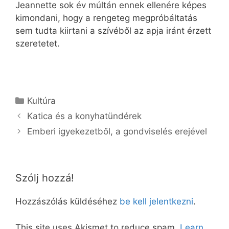
Jeannette sok év múltán ennek ellenére képes
kimondani, hogy a rengeteg megpróbáltatás
sem tudta kiirtani a szívéből az apja iránt érzett
szeretetet.
Kategória
Kultúra
Katica és a konyhatündérek
Emberi igyekezetből, a gondviselés erejével
Szólj hozzá!
Hozzászólás küldéséhez
be kell jelentkezni
.
This site uses Akismet to reduce spam.
Learn