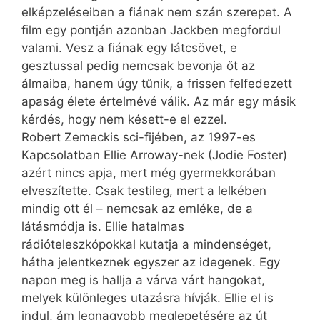
elképzeléseiben a fiának nem szán szerepet. A
film egy pontján azonban Jackben megfordul
valami. Vesz a fiának egy látcsövet, e
gesztussal pedig nemcsak bevonja őt az
álmaiba, hanem úgy tűnik, a frissen felfedezett
apaság élete értelmévé válik. Az már egy másik
kérdés, hogy nem késett-e el ezzel.
Robert Zemeckis sci-fijében, az 1997-es
Kapcsolatban Ellie Arroway-nek (Jodie Foster)
azért nincs apja, mert még gyermekkorában
elveszítette. Csak testileg, mert a lelkében
mindig ott él – nemcsak az emléke, de a
látásmódja is. Ellie hatalmas
rádióteleszkópokkal kutatja a mindenséget,
hátha jelentkeznek egyszer az idegenek. Egy
napon meg is hallja a várva várt hangokat,
melyek különleges utazásra hívják. Ellie el is
indul, ám legnagyobb meglepetésére az út