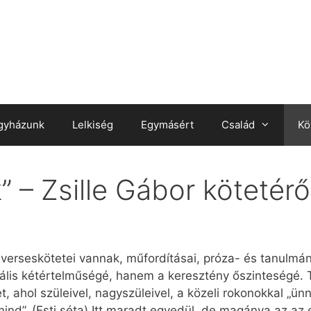
gyházunk
Lelkiség
Egymásért
Család
Kö
” – Zsille Gábor kötetérő
: verseskötetei vannak, műfordításai, próza- és tanulmá
ktuális kétértelműségé, hanem a keresztény őszinteségé.
tet, ahol szüleivel, nagyszüleivel, a közeli rokonokkal „ü
mind”. (Esti séta) Itt maradt egyedül, de magánya az az e