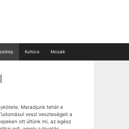
zelkép
Kultúra
Mozaik
l
nykötete. Maradjunk tehát e
 Tudomásul veszi veszteségeit a
nnepeken ott ültünk mi, az egész
tikai erő, amely a hivatás