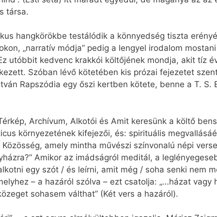
s társa.
rikus hangkörökbe testálódik a könnyedség tiszta erényé
rokon, „narratív módja” pedig a lengyel irodalom mosta
z utóbbit kedvenc krakkói költőjének mondja, akit tíz 
ezett. Szóban lévő kötetében kis prózai fejezetet szent
 István Rapszódia egy őszi kertben kötete, benne a T. S. E
, Térkép, Archívum, Alkotói és Amit keresünk a költő be
cus környezetének kifejezői, és: spirituális megvallásá
 Közösség, amely mintha művészi színvonalú népi versel
gyházra?” Amikor az imádságról meditál, a leglényeges
kotni egy szót / és leírni, amit még / soha senki nem m
melyhez – a hazáról szólva – ezt csatolja: „…házat vagy 
 közeget sohasem válthat” (Két vers a hazáról).