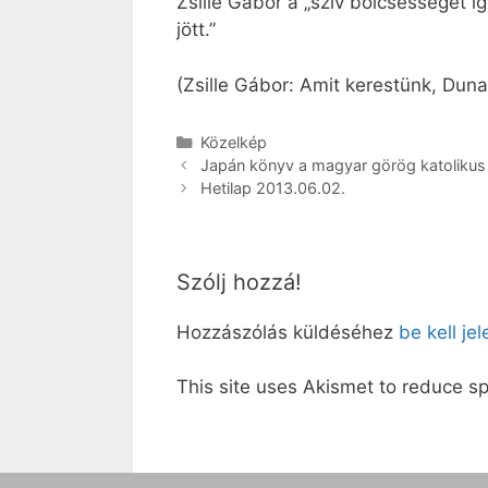
Zsille Gábor a „szív bölcsességét í
jött.”
(Zsille Gábor: Amit kerestünk, Duna
Kategória
Közelkép
Japán könyv a magyar görög katolikus
Hetilap 2013.06.02.
Szólj hozzá!
Hozzászólás küldéséhez
be kell je
This site uses Akismet to reduce 