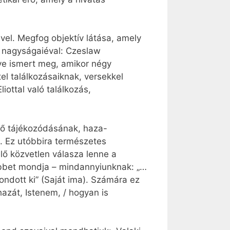
vel. Megfog objektív látása, amely
ni nagyságaiéval: Czeslaw
éve ismert meg, amikor négy
el találkozásaiknak, versekkel
liottal való találkozás,
nső tájékozódásának, haza-
é. Ez utóbbira természetes
ő közvetlen válasza lenne a
ebbet mondja – mindannyiunknak: „…
ondott ki” (Saját ima). Számára ez
hazát, Istenem, / hogyan is