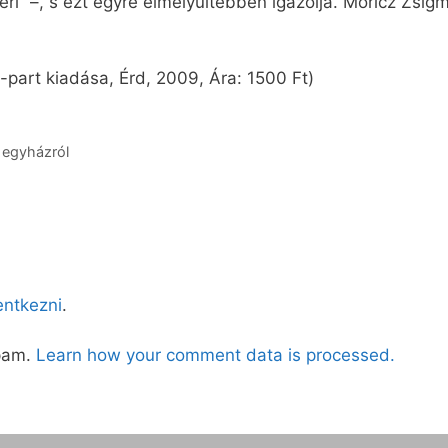
géri” –, s ezt egyre elmélyültebben igazolja. Móricz Zsi
-part kiadása, Érd, 2009, Ára: 1500 Ft)
 egyházról
lentkezni
.
spam.
Learn how your comment data is processed.