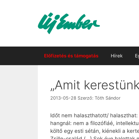
Kilépés
a
tartalomba
Előfizetés és támogatás
Hírek
E
„Amit kerestünk
2013-05-28
Szerző:
Tóth Sándor
Időt nem halaszthatott/ halaszthat
hangnál: nem a filozófiáé, intelle
költő egy esti sétán, kiénekli a ker
Zsille-család (…) Sok éve halottak 