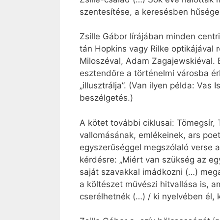
szentesítése, a keresésben hűsége
Zsille Gábor lírájában minden cent
tán Hopkins vagy Rilke optikájával 
Miloszéval, Adam Zagajewskiéval. E
esztendőre a történelmi városba érk
„illusztrálja”. (Van ilyen példa: Vas
beszélgetés.)
A kötet további ciklusai: Tömegsír
vallomásának, emlékeinek, ars poeti
egyszerűséggel megszólaló verse a
kérdésre: „Miért van szükség az e
saját szavakkal imádkozni (…) megal
a költészet művészi hitvallása is, a
cserélhetnék (…) / ki nyelvében él,