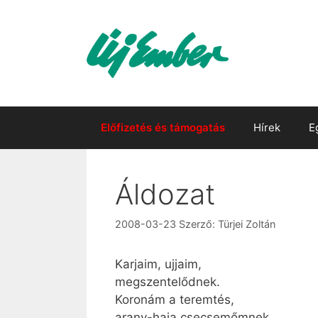
Kilépés
a
tartalomba
Előfizetés és támogatás
Hírek
E
Áldozat
2008-03-23
Szerző:
Türjei Zoltán
Karjaim, ujjaim,
megszentelődnek.
Koronám a teremtés,
arany-haja csecsemőmnek.