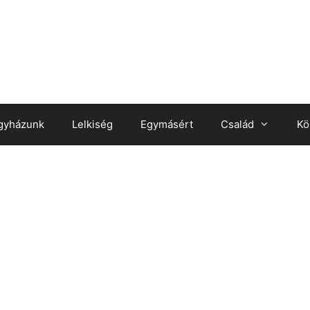
gyházunk
Lelkiség
Egymásért
Család
Kö