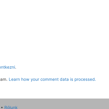
lentkezni
.
spam.
Learn how your comment data is processed.
•
Rólunk