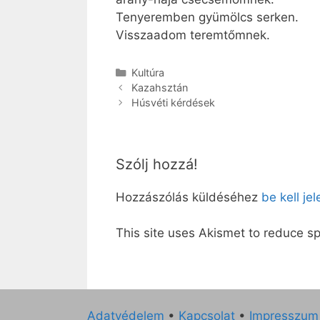
Tenyeremben gyümölcs serken.
Visszaadom teremtőmnek.
Kategória
Kultúra
Kazahsztán
Húsvéti kérdések
Szólj hozzá!
Hozzászólás küldéséhez
be kell je
This site uses Akismet to reduce 
Adatvédelem
•
Kapcsolat
•
Impresszum