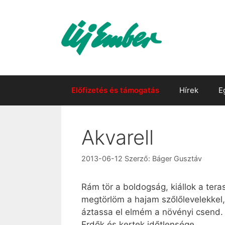
Kilépés
a
tartalomba
Előfizetés és támogatás
Hírek
E
Akvarell
2013-06-12
Szerző:
Báger Gusztáv
Rám tör a boldogság, kiállok a tera
megtörlöm a hajam szőlőlevelekkel,
áztassa el elmém a növényi csend.
Erdők és kertek időtlensége.