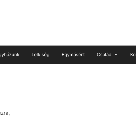
gyházunk
Lelkiség
Egymásért
Család
Kö
szra,