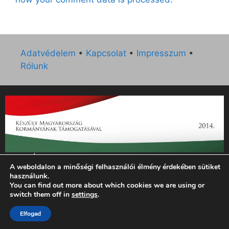
Adatvédelem
•
Kapcsolat
•
Impresszum
•
Rólunk
„Az Új Ember katolikus hetilap 2014. évi működésének
A weboldalon a minőségi felhasználói élmény érdekében sütiket
támogatását az EGYH-KCP-14-P-0121 sz. támogatási
használunk.
szerződés keretében 3 000 000 Ft összegben támogatta az
You can find out more about which cookies we are using or
Emberi Erőforrások Minisztériuma.”
switch them off in
settings
.
© 2026 Magyar Kurír - Új Ember
• Készült
GeneratePress
Elfogad