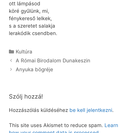
ott lámpásod
köré gyűlünk, mi,
fénykereső lelkek,
s a szeretet salakja
lerakódik csendben.
Kategória
Kultúra
A Római Birodalom Dunakeszin
Anyuka bögréje
Szólj hozzá!
Hozzászólás küldéséhez
be kell jelentkezni
.
This site uses Akismet to reduce spam.
Learn
how your comment data is processed.