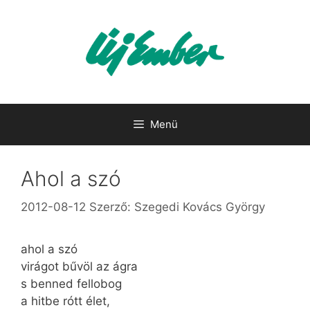
Kilépés
a
tartalomba
Menü
Ahol a szó
2012-08-12
Szerző:
Szegedi Kovács György
ahol a szó
virágot bűvöl az ágra
s benned fellobog
a hitbe rótt élet,