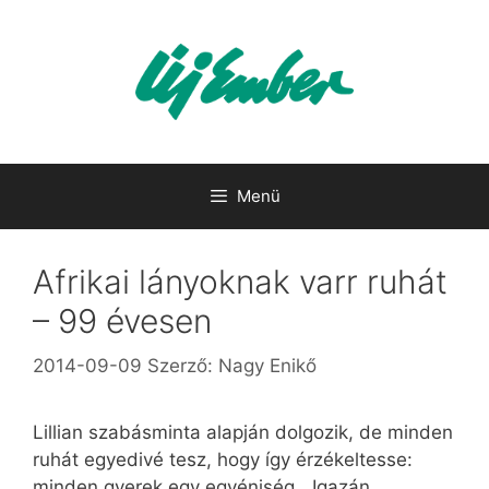
Kilépés
a
tartalomba
Menü
Afrikai lányoknak varr ruhát
– 99 évesen
2014-09-09
Szerző:
Nagy Enikő
Lillian szabásminta alapján dolgozik, de minden
ruhát egyedivé tesz, hogy így érzékeltesse:
minden gyerek egy egyéniség. „Igazán