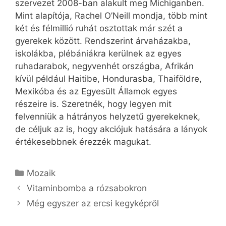
szervezet 2008-ban alakult meg Michiganben.
Mint alapítója, Rachel O’Neill mondja, több mint
két és félmillió ruhát osztottak már szét a
gyerekek között. Rendszerint árvaházakba,
iskolákba, plébániákra kerülnek az egyes
ruhadarabok, negyvenhét országba, Afrikán
kívül például Haitibe, Hondurasba, Thaiföldre,
Mexikóba és az Egyesült Államok egyes
részeire is. Szeretnék, hogy legyen mit
felvenniük a hátrányos helyzetű gyerekeknek,
de céljuk az is, hogy akciójuk hatására a lányok
értékesebbnek érezzék magukat.
Kategória
Mozaik
Vitaminbomba a rózsabokron
Még egyszer az ercsi kegyképről