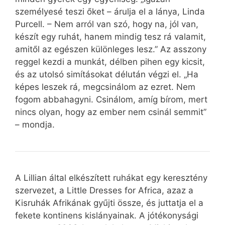
személyesé teszi őket – árulja el a lánya, Linda
Purcell. – Nem arról van szó, hogy na, jól van,
készít egy ruhát, hanem mindig tesz rá valamit,
amitől az egészen különleges lesz.” Az asszony
reggel kezdi a munkát, délben pihen egy kicsit,
és az utolsó simításokat délután végzi el. „Ha
képes leszek rá, megcsinálom az ezret. Nem
fogom abbahagyni. Csinálom, amíg bírom, mert
nincs olyan, hogy az ember nem csinál semmit”
– mondja.
A Lillian által elkészített ruhákat egy keresztény
szervezet, a Little Dresses for Africa, azaz a
Kisruhák Afrikának gyűjti össze, és juttatja el a
fekete kontinens kislányainak. A jótékonysági