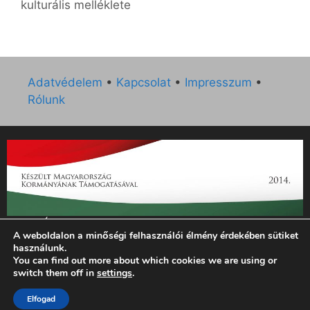
kulturális melléklete
Adatvédelem
•
Kapcsolat
•
Impresszum
•
Rólunk
„Az Új Ember katolikus hetilap 2014. évi működésének
A weboldalon a minőségi felhasználói élmény érdekében sütiket
támogatását az EGYH-KCP-14-P-0121 sz. támogatási
használunk.
szerződés keretében 3 000 000 Ft összegben támogatta az
You can find out more about which cookies we are using or
Emberi Erőforrások Minisztériuma.”
switch them off in
settings
.
© 2026 Magyar Kurír - Új Ember
• Készült
GeneratePress
Elfogad