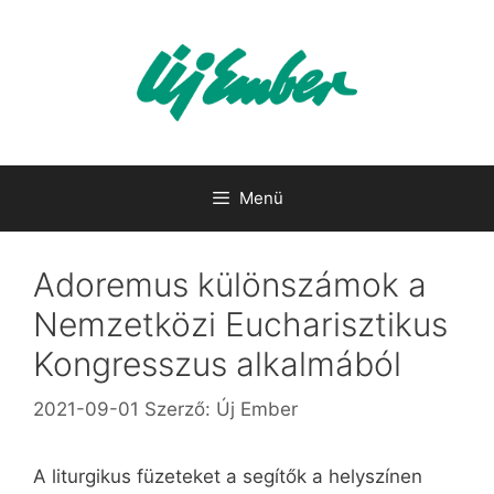
Kilépés
a
tartalomba
Menü
Adoremus különszámok a
Nemzetközi Eucharisztikus
Kongresszus alkalmából
2021-09-01
Szerző:
Új Ember
A liturgikus füzeteket a segítők a helyszínen