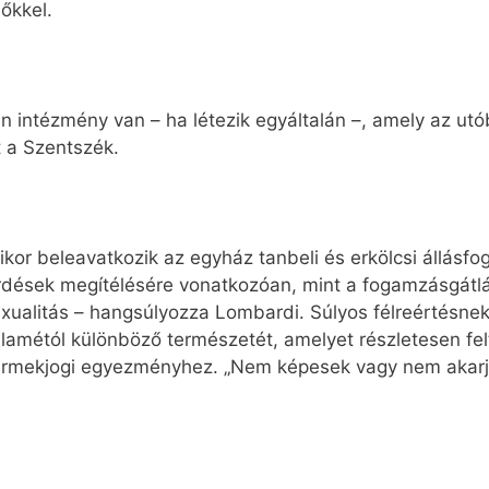
lőkkel.
 intézmény van – ha létezik egyáltalán –, amely az utó
 a Szentszék.
ikor beleavatkozik az egyház tanbeli és erkölcsi állásfog
érdések megítélésére vonatkozóan, mint a fogamzásgátlá
xualitás – hangsúlyozza Lombardi. Súlyos félreértésnek
llamétól különböző természetét, amelyet részletesen fel
yermekjogi egyezményhez. „Nem képesek vagy nem akarják