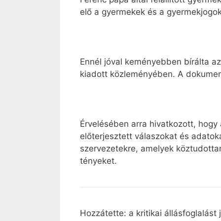
elő a gyermekek és a gyermekjogok 
Ennél jóval keményebben bírálta a
kiadott közleményében. A dokument
Érvelésében arra hivatkozott, hogy
előterjesztett válaszokat és adatok
szervezetekre, amelyek köztudottan 
tényeket.
Hozzátette: a kritikai állásfoglalás