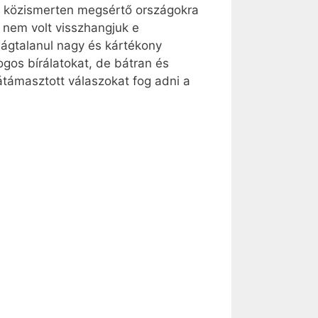
at közismerten megsértő országokra
 nem volt visszhangjuk e
ágtalanul nagy és kártékony
ogos bírálatokat, de bátran és
látámasztott válaszokat fog adni a