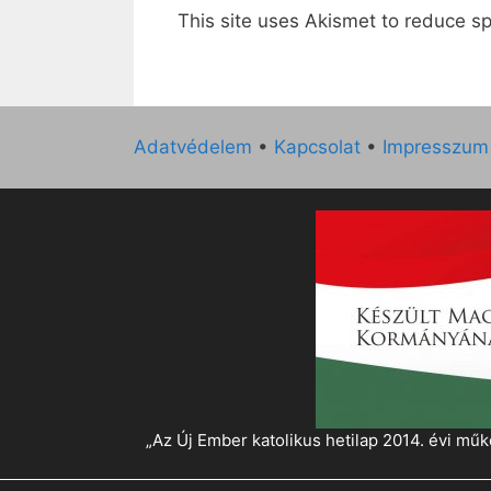
This site uses Akismet to reduce 
Adatvédelem
•
Kapcsolat
•
Impresszum
„Az Új Ember katolikus hetilap 2014. évi 