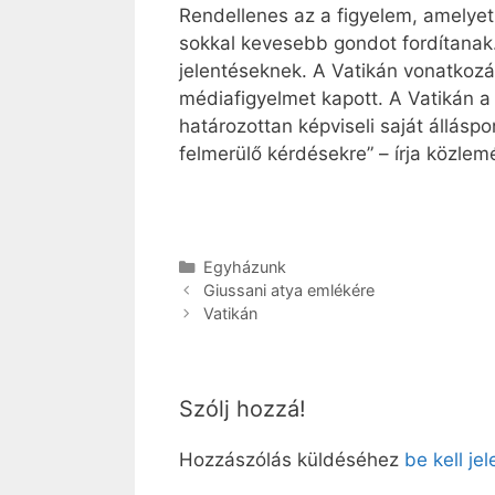
Rendellenes az a figyelem, amelyet
sokkal kevesebb gondot fordítanak.
jelentéseknek. A Vatikán vonatko
médiafigyelmet kapott. A Vatikán a 
határozottan képviseli saját állásp
felmerülő kérdésekre” – írja közle
Kategória
Egyházunk
Giussani atya emlékére
Vatikán
Szólj hozzá!
Hozzászólás küldéséhez
be kell je