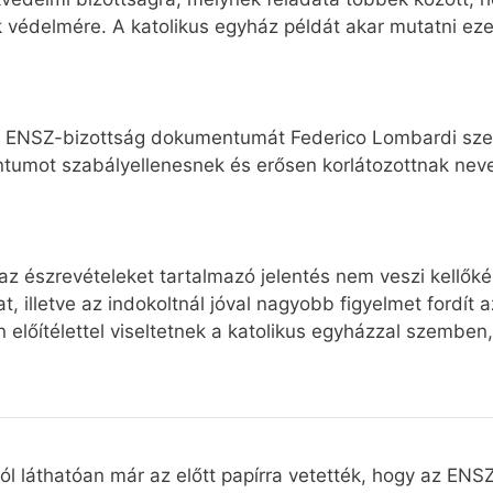
védelmére. A katolikus egyház példát akar mutatni ezen
z ENSZ-bizottság dokumentumát Federico Lombardi szen
umot szabályellenesnek és erősen korlátozottnak neve
 az észrevételeket tartalmazó jelentés nem veszi kellők
at, illetve az indokoltnál jóval nagyobb figyelmet fordí
előítélettel viseltetnek a katolikus egyházzal szemben,
t jól láthatóan már az előtt papírra vetették, hogy az EN