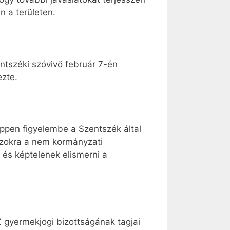
 a területen.
tszéki szóvivő február 7-én
zte.
éppen figyelembe a Szentszék által
t azokra a nem kormányzati
 és képtelenek elismerni a
SZ gyermekjogi bizottságának tagjai