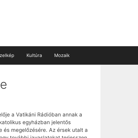
zelkép
Kultúra
Mozaik
me
elője a Vatikáni Rádióban annak a
katolikus egyházban jelentős
e és megelőzésére. Az érsek utalt a
hogy további javaslatokat terjesszen