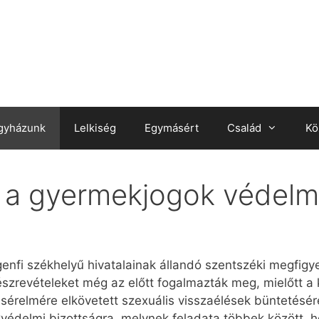
gyházunk
Lelkiség
Egymásért
Család
Kö
s a gyermekjogok védel
enfi székhelyű hivatalainak állandó szentszéki megfigy
szrevételeket még az előtt fogalmazták meg, mielőtt a 
 sérelmére elkövetett szexuális visszaélések büntetésér
ekvédelmi bizottságra, melynek feladata többek között, 