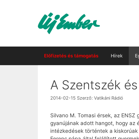
Kilépés
a
tartalomba
Előfizetés és támogatás
Hírek
E
A Szentszék é
2014-02-15
Szerző:
Vatikáni Rádió
Silvano M. Tomasi érsek, az ENSZ g
gyanújának adott hangot, hogy az é
intézkedések történtek a kiskorúak
Ferenc pápa által felállított gyerm