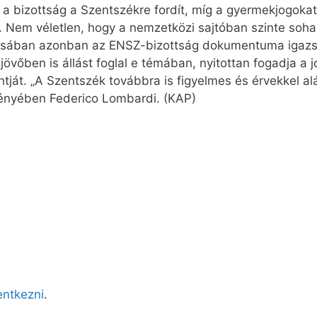
 a bizottság a Szentszékre fordít, míg a gyermekjogok
 Nem véletlen, hogy a nemzetközi sajtóban szinte soha
zásában azonban az ENSZ-bizottság dokumentuma igazs
jövőben is állást foglal e témában, nyitottan fogadja a j
ontját. „A Szentszék továbbra is figyelmes és érvekkel a
ményében Federico Lombardi. (KAP)
lentkezni
.