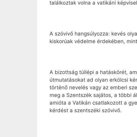
találkoztak volna a vatikáni képvise
A szóvivő hangsúlyozza: kevés olyan
kiskorúak védelme érdekében, mint
A bizottság túllépi a hatáskörét, am
útmutatásokat ad olyan erkölcsi k
történő nevelés vagy az emberi sze
meg a Szentszék sajátos, a többi á
amióta a Vatikán csatlakozott a g
kérdést a szentszéki szóvivő.