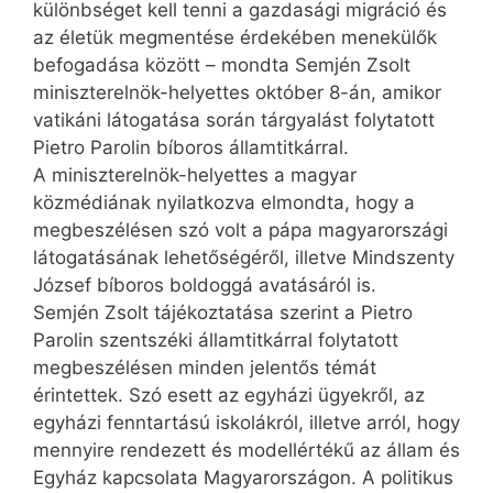
különbséget kell tenni a gazdasági migráció és
az életük megmentése érdekében menekülők
befogadása között – mondta Semjén Zsolt
miniszterelnök-helyettes október 8-án, amikor
vatikáni látogatása során tárgyalást folytatott
Pietro Parolin bíboros államtitkárral.
A miniszterelnök-helyettes a magyar
közmédiának nyilatkozva elmondta, hogy a
megbeszélésen szó volt a pápa magyarországi
látogatásának lehetőségéről, illetve Mindszenty
József bíboros boldoggá avatásáról is.
Semjén Zsolt tájékoztatása szerint a Pietro
Parolin szentszéki államtitkárral folytatott
megbeszélésen minden jelentős témát
érintettek. Szó esett az egyházi ügyekről, az
egyházi fenntartású iskolákról, illetve arról, hogy
mennyire rendezett és modellértékű az állam és
Egyház kapcsolata Magyarországon. A politikus