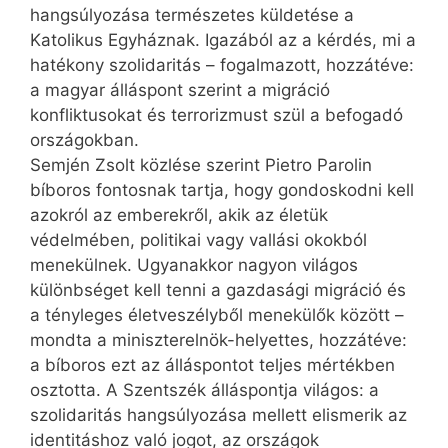
hangsúlyozása természetes küldetése a
Katolikus Egyháznak. Igazából az a kérdés, mi a
hatékony szolidaritás – fogalmazott, hozzátéve:
a magyar álláspont szerint a migráció
konfliktusokat és terrorizmust szül a befogadó
országokban.
Semjén Zsolt közlése szerint Pietro Parolin
bíboros fontosnak tartja, hogy gondoskodni kell
azokról az emberekről, akik az életük
védelmében, politikai vagy vallási okokból
menekülnek. Ugyanakkor nagyon világos
különbséget kell tenni a gazdasági migráció és
a tényleges életveszélyből menekülők között –
mondta a miniszterelnök-helyettes, hozzátéve:
a bíboros ezt az álláspontot teljes mértékben
osztotta. A Szentszék álláspontja világos: a
szolidaritás hangsúlyozása mellett elismerik az
identitáshoz való jogot, az országok