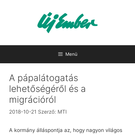
Kilépés
a
tartalomba
Menü
A pápalátogatás
lehetőségéről és a
migrációról
2018-10-21
Szerző:
MTI
A kormány álláspontja az, hogy nagyon világos