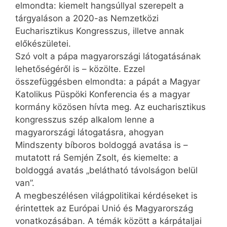
elmondta: kiemelt hangsúllyal szerepelt a
tárgyaláson a 2020-as Nemzetközi
Eucharisztikus Kongresszus, illetve annak
előkészületei.
Szó volt a pápa magyarországi látogatásának
lehetőségéről is – közölte. Ezzel
összefüggésben elmondta: a pápát a Magyar
Katolikus Püspöki Konferencia és a magyar
kormány közösen hívta meg. Az eucharisztikus
kongresszus szép alkalom lenne a
magyarországi látogatásra, ahogyan
Mindszenty bíboros boldoggá avatása is –
mutatott rá Semjén Zsolt, és kiemelte: a
boldoggá avatás „belátható távolságon belül
van”.
A megbeszélésen világpolitikai kérdéseket is
érintettek az Európai Unió és Magyarország
vonatkozásában. A témák között a kárpátaljai