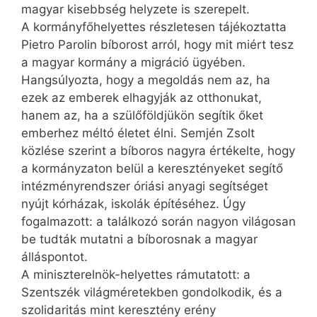
magyar kisebbség helyzete is szerepelt.
A kormányfőhelyettes részletesen tájékoztatta
Pietro Parolin bíborost arról, hogy mit miért tesz
a magyar kormány a migráció ügyében.
Hangsúlyozta, hogy a megoldás nem az, ha
ezek az emberek elhagyják az otthonukat,
hanem az, ha a szülőföldjükön segítik őket
emberhez méltó életet élni. Semjén Zsolt
közlése szerint a bíboros nagyra értékelte, hogy
a kormányzaton belül a keresztényeket segítő
intézményrendszer óriási anyagi segítséget
nyújt kórházak, iskolák építéséhez. Úgy
fogalmazott: a találkozó során nagyon világosan
be tudták mutatni a bíborosnak a magyar
álláspontot.
A miniszterelnök-helyettes rámutatott: a
Szentszék világméretekben gondolkodik, és a
szolidaritás mint keresztény erény