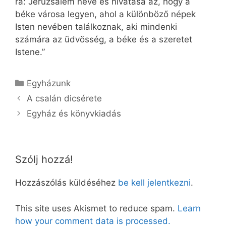
rá: Jeruzsálem neve és hivatása az, hogy a
béke városa legyen, ahol a különböző népek
Isten nevében találkoznak, aki mindenki
számára az üdvösség, a béke és a szeretet
Istene.”
Kategória
Egyházunk
A csalán dicsérete
Egyház és könyvkiadás
Szólj hozzá!
Hozzászólás küldéséhez
be kell jelentkezni
.
This site uses Akismet to reduce spam.
Learn
how your comment data is processed.