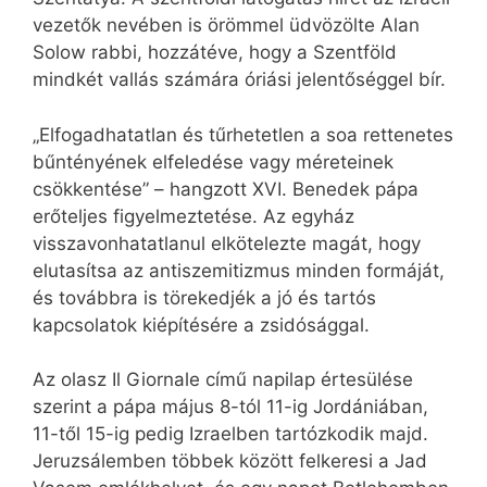
vezetők nevében is örömmel üdvözölte Alan
Solow rabbi, hozzátéve, hogy a Szentföld
mindkét vallás számára óriási jelentőséggel bír.
„Elfogadhatatlan és tűrhetetlen a soa rettenetes
bűntényének elfeledése vagy méreteinek
csökkentése” – hangzott XVI. Benedek pápa
erőteljes figyelmeztetése. Az egyház
visszavonhatatlanul elkötelezte magát, hogy
elutasítsa az antiszemitizmus minden formáját,
és továbbra is törekedjék a jó és tartós
kapcsolatok kiépítésére a zsidósággal.
Az olasz Il Giornale című napilap értesülése
szerint a pápa május 8-tól 11-ig Jordániában,
11-től 15-ig pedig Izraelben tartózkodik majd.
Jeruzsálemben többek között felkeresi a Jad