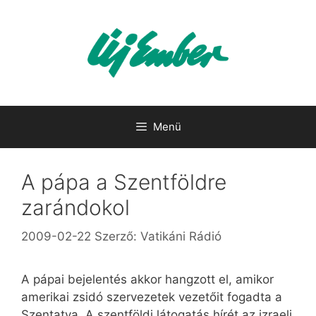
Kilépés
a
tartalomba
Menü
A pápa a Szentföldre
zarándokol
2009-02-22
Szerző:
Vatikáni Rádió
A pápai bejelentés akkor hangzott el, amikor
amerikai zsidó szervezetek vezetőit fogadta a
Szentatya. A szentföldi látogatás hírét az izraeli