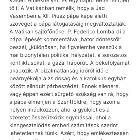
Vasem emlékhelyet, és egy napot Betlehemben
tölt. A Vatikánban remélik, hogy a Jad
Vasemben a XII. Piusz pápa képe alatti
szöveget a pápa látogatásáig megváltoztatják.
A Vatikán sajtófőnöke, P. Federico Lombardi a
pápa lépését kommentálva „bátor döntésről”
beszél, „különösen, ha figyelembe vesszük a
mai bizonytalan politikai helyzetet, a sorozatos
konfliktusokat, a gázai háborút. A békefolyamat
akadozik. A bizalmatlanság időről időre
beárnyékolja a zsidóság és a katolikus egyház
között elindult párbeszédet. Ennek ellenére,
vagy éppen ezért sürgető szükség van rá, hogy
a pápa elmenjen a Szentföldre, hogy azon a
helyen imádkozzon, ahol a gyűlölet és a
szeretet összeütközik egymással, ahol a
kiengesztelődés emberi számítások szerint
lehetetlennek tűnik. Azért, hogy emlékeztessen