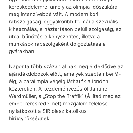
kereskedelemre, amely az olimpia időszakára
még intenzívebbé vált. A modern kori
rabszolgaság leggyakoribb formái a szexuális
kihasználás, a háztartáson belüli szolgaság, az
utcai bűnözésre kényszerítés, illetve a
munkások rabszolgaként dolgoztatása a
gyárakban.
Naponta több százan állnak meg érdeklődve az
ajándékdobozok előtt, amelyek szeptember 9-
éig, a paralimpia végéig láthatók a londoni
köztereken. A kezdeményezésről Jantine
Werdmüller, a „Stop the Traffik” (Állítsd meg az
emberkereskedelmet) mozgalom felelőse
nyilatkozott a SIR olasz katolikus
hírügynökségnek.