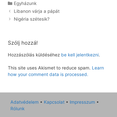
Kategória
Egyházunk
Libanon várja a pápát
Nigéria szétesik?
Szólj hozzá!
Hozzászólás küldéséhez
be kell jelentkezni
.
This site uses Akismet to reduce spam.
Learn
how your comment data is processed.
Adatvédelem
•
Kapcsolat
•
Impresszum
•
Rólunk