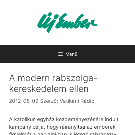
Kilépés
a
tartalomba
Menü
A modern rabszolga-
kereskedelem ellen
2012-08-09
Szerző:
Vatikáni Rádió
A katolikus egyház kezdeményezésére indult
kampány célja, hogy ráirányítsa az emberek
figyelmét a napjainkban is létező rabszolga-