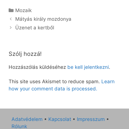
Kategória
Mozaik
Mátyás király mozdonya
Üzenet a kertből
Szólj hozzá!
Hozzászólás küldéséhez
be kell jelentkezni
.
This site uses Akismet to reduce spam.
Learn
how your comment data is processed.
Adatvédelem
•
Kapcsolat
•
Impresszum
•
Rólunk