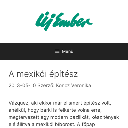
Kilépés
a
tartalomba
Menü
A mexikói építész
2013-05-10
Szerző:
Koncz Veronika
Vázquez, aki ekkor már elismert építész volt,
anélkül, hogy bárki is felkérte volna erre,
megtervezett egy modern bazilikát, kész tények
elé állítva a mexikói bíborost. A főpap