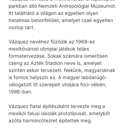
parkban álló Nemzeti Antropológiai Múzeumot.
Itt található a világon az egyetlen olyan
hatalmas betonfelület, amelyet csak egyetlen
oszlop tart.
Vázquez nevéhez fűződik az 1968-as
mexikóvárosi olimpiai játékok teljes
formatervezése. Sokak számára ismerősen
cseng az Azték Stadion neve is, amelyet
szintén ekkor tervezett. Nekünk, magyaroknak
is fontos helyszín ez. A magyar labdarúgó-
válogatott itt szerepelt utoljára foci-vébén,
1986-ban.
Vázquez fiatal építészként tervezte meg a
mexikói falusi iskolák prototípusát, amelyből
azóta harmincötezret építettek meg.