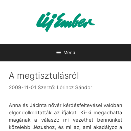
Kilépés
a
tartalomba
Menü
A megtisztulásról
2009-11-01
Szerző:
Lőrincz Sándor
Anna és Jácinta nővér kérdésfeltevései valóban
elgondolkodtatták az ifjakat. Ki-ki megadhatta
magának a választ: mi vezethet bennünket
közelebb Jézushoz, és mi az, ami akadályoz a