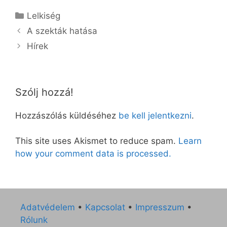
Kategória
Lelkiség
A szekták hatása
Hírek
Szólj hozzá!
Hozzászólás küldéséhez
be kell jelentkezni
.
This site uses Akismet to reduce spam.
Learn
how your comment data is processed.
Adatvédelem
•
Kapcsolat
•
Impresszum
•
Rólunk