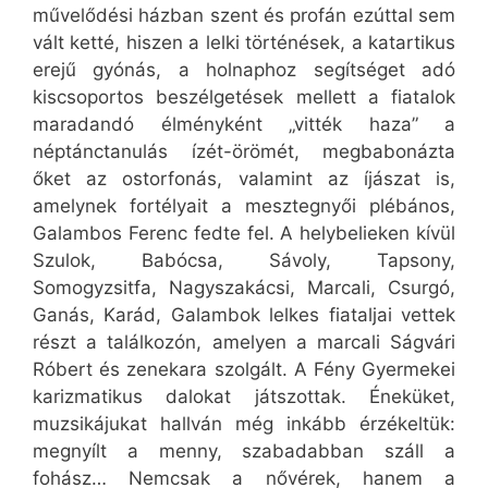
művelődési házban szent és profán ezúttal sem
vált ketté, hiszen a lelki történések, a katartikus
erejű gyónás, a holnaphoz segítséget adó
kiscsoportos beszélgetések mellett a fiatalok
maradandó élményként „vitték haza” a
néptánctanulás ízét-örömét, megbabonázta
őket az ostorfonás, valamint az íjászat is,
amelynek fortélyait a mesztegnyői plébános,
Galambos Ferenc fedte fel. A helybelieken kívül
Szulok, Babócsa, Sávoly, Tapsony,
Somogyzsitfa, Nagyszakácsi, Marcali, Csurgó,
Ganás, Karád, Galambok lelkes fiataljai vettek
részt a találkozón, amelyen a marcali Ságvári
Róbert és zenekara szolgált. A Fény Gyermekei
karizmatikus dalokat játszottak. Éneküket,
muzsikájukat hallván még inkább érzékeltük:
megnyílt a menny, szabadabban száll a
fohász… Nemcsak a nővérek, hanem a