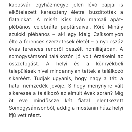
kaposvári egyházmegye jelen lévő papjai is
elkötelezett keresztény életre buzdították a
fiatalokat. A misét Kiss Iván marcali apát-
plébános celebrálta paptársaival. Kóré Mihály
szuloki plébános – aki egy ideig Csíksomlyón
élte a ferences szerzetesek életét – a nyolcszáz
éves ferences rendről beszélt homíliájában. A
somogysámsoni találkozón jó volt érzékelni az
összefogást. A helyi és a környékbeli
települések hívei mindannyian tettek a találkozó
sikeréért. Tudják ugyanis, hogy nagy a tét: a
fiatal nemzedék jövője. S hogy menynyire vált
sikeressé a találkozó az elmúlt évek során? Míg
öt éve mindössze két fiatal jelentkezett
Somogysámsonból, addig a mostanin húsz helyi
ifjú vett részt.