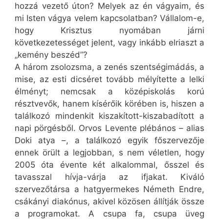
hozzá vezető úton? Melyek az én vágyaim, és
mi Isten vágya velem kapcsolatban? Vállalom-e,
hogy Krisztus nyomában járni
következetességet jelent, vagy inkább elriaszt a
„kemény beszéd”?
A három zsolozsma, a zenés szentségimádás, a
mise, az esti dicséret tovább mélyítette a lelki
élményt; nemcsak a középiskolás korú
résztvevők, hanem kísérőik körében is, hiszen a
találkozó mindenkit kiszakított-kiszabadított a
napi pörgésből. Orvos Levente plébános – alias
Doki atya –, a találkozó egyik főszervezője
ennek örült a legjobban, s nem véletlen, hogy
2005 óta évente két alkalommal, ősszel és
tavasszal hívja-várja az ifjakat. Kiváló
szervezőtársa a hatgyermekes Németh Endre,
csákányi diakónus, akivel közösen állítják össze
a programokat. A csupa fa, csupa üveg