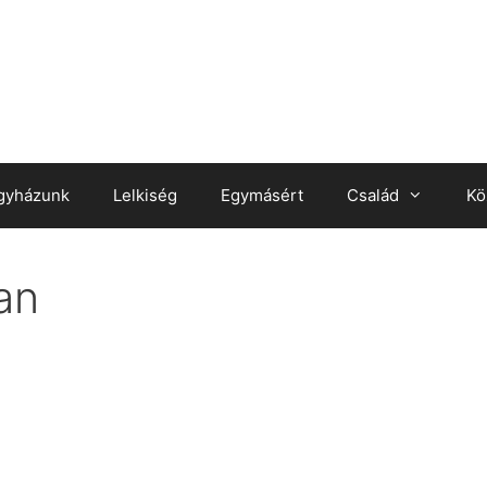
gyházunk
Lelkiség
Egymásért
Család
Kö
an