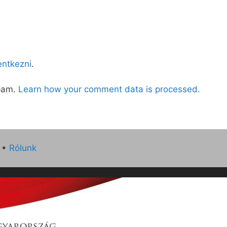
lentkezni
.
spam.
Learn how your comment data is processed.
•
Rólunk