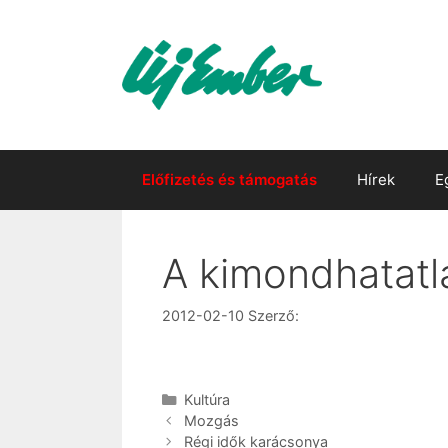
Kilépés
a
tartalomba
Előfizetés és támogatás
Hírek
E
A kimondhatatl
2012-02-10
Szerző:
Kategória
Kultúra
Mozgás
Régi idők karácsonya