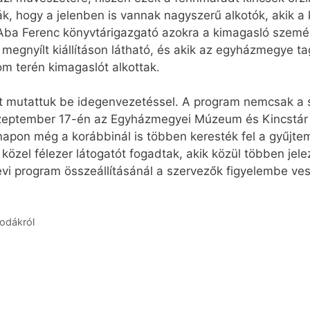
ják, hogy a jelenben is vannak nagyszerű alkotók, akik
Aba Ferenc könyvtárigazgató azokra a kimagasló személy
 megnyílt kiállításon látható, és akik az egyházmegye 
m terén kimagaslót alkottak.
 mutattuk be idegenvezetéssel. A program nemcsak a 
Szeptember 17-én az Egyházmegyei Múzeum és Kincstár id
napon még a korábbinál is többen keresték fel a gyűjte
özel félezer látogatót fogadtak, akik közül többen jele
vi program összeállításánál a szervezők figyelembe ves
sodákról