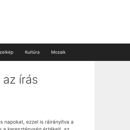
zelkép
Kultúra
Mozaik
 az írás
 napokat, ezzel is ráirányítva a
k a kereszténység értékeit, az