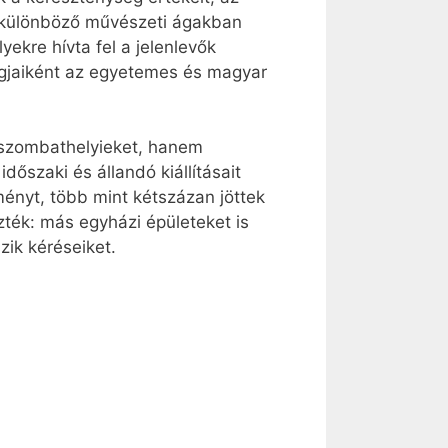
 a különböző művészeti ágakban
ekre hívta fel a jelenlevők
tagjaiként az egyetemes és magyar
szombathelyieket, hanem
őszaki és állandó kiállításait
ményt, több mint kétszázan jöttek
zték: más egyházi épületeket is
zik kéréseiket.