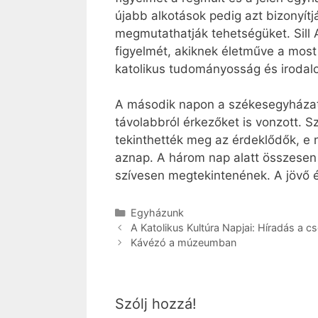
újabb alkotások pedig azt bizonyít
megmutathatják tehetségüket. Sill 
figyelmét, akiknek életműve a most
katolikus tudományosság és irodalo
A második napon a székesegyházat
távolabbról érkezőket is vonzott. 
tekinthették meg az érdeklődők, e 
aznap. A három nap alatt összesen k
szívesen megtekintenének. A jövő é
Kategória
Egyházunk
A Katolikus Kultúra Napjai: Híradás a c
Kávézó a múzeumban
Szólj hozzá!