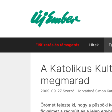
Kilépés
a
tartalomba
Előfizetés és támogatás
Hírek
E
A Katolikus Kult
megmarad
2009-09-27
Szerző:
Horváthné Simon Kat
Örömét fejezte ki, hogy a püspöki k
figyelmet a régmúlt és a jelen egy