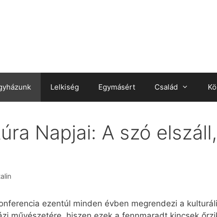
gyházunk
Lelkiség
Egymásért
Család
Kö
úra Napjai: A szó elszáll,
alin
onferencia ezentúl minden évben megrendezi a kulturális
házi művészetére, hiszen ezek a fennmaradt kincsek őrzi