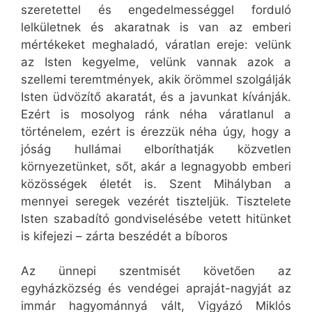
szeretettel és engedelmességgel forduló
lelkületnek és akaratnak is van az emberi
mértékeket meghaladó, váratlan ereje: velünk
az Isten kegyelme, velünk vannak azok a
szellemi teremtmények, akik örömmel szolgálják
Isten üdvözítő akaratát, és a javunkat kívánják.
Ezért is mosolyog ránk néha váratlanul a
történelem, ezért is érezzük néha úgy, hogy a
jóság hullámai elboríthatják közvetlen
környezetünket, sőt, akár a legnagyobb emberi
közösségek életét is. Szent Mihályban a
mennyei seregek vezérét tiszteljük. Tisztelete
Isten szabadító gondviselésébe vetett hitünket
is kifejezi – zárta beszédét a bíboros
Az ünnepi szentmisét követően az
egyházközség és vendégei apraját-nagyját az
immár hagyománnyá vált, Vigyázó Miklós