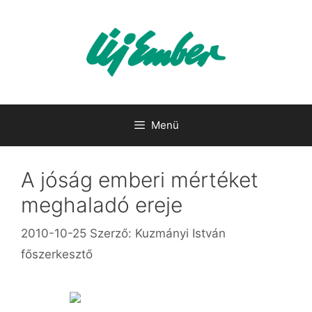
Kilépés
a
tartalomba
Menü
A jóság emberi mértéket
meghaladó ereje
2010-10-25
Szerző:
Kuzmányi István
főszerkesztő