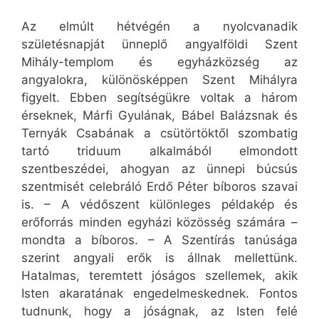
Az elmúlt hétvégén a nyolcvanadik
születésnapját ünneplő angyalföldi Szent
Mihály-templom és egyházközség az
angyalokra, különösképpen Szent Mihályra
figyelt. Ebben segítségükre voltak a három
érseknek, Márfi Gyulának, Bábel Balázsnak és
Ternyák Csabának a csütörtöktől szombatig
tartó triduum alkalmából elmondott
szentbeszédei, ahogyan az ünnepi búcsús
szentmisét celebráló Erdő Péter bíboros szavai
is. – A védőszent különleges példakép és
erőforrás minden egyházi közösség számára –
mondta a bíboros. – A Szentírás tanúsága
szerint angyali erők is állnak mellettünk.
Hatalmas, teremtett jóságos szellemek, akik
Isten akaratának engedelmeskednek. Fontos
tudnunk, hogy a jóságnak, az Isten felé