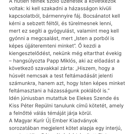
A hűtlen félnek szóló üzenetek a következők
voltak: ki kell szakadni a házasságon kívüli
kapcsolatból, bármennyire fáj. Bocsánatot kell
kérni a sebzett féltől, és türelmesnek lenni,
mert ez segíti a gyógyulást, valamint meg kell
gyónni a megcsalást, mert „Isten a porból is
képes újjáteremteni minket”. Ő kezdi a
kiengesztelődést, nekünk még eltarthat évekig
– hangsúlyozta Papp Miklós, aki az előadást a
következő szavakkal zárta: „Hiszem, hogy a
húsvét nemcsak a test feltámadását jelenti
számunkra, hanem azt, hogy Isten képes minket
feltámasztani a házasságunk poklából is.”
Idén júniusban mutattuk be Elekes Szende és
Kiss Péter Repülni tanulunk című kötetét, amely
a felnőtté válás témáját járja körül.
A Magyar Kurír Új Ember Kiadványok
sorozatában megjelent kötet alapja egy interjú,