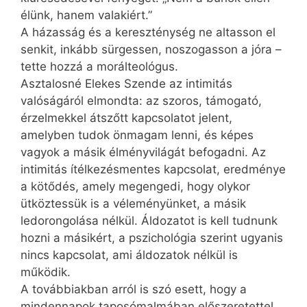
élünk, hanem valakiért.”
A házasság és a kereszténység ne altasson el
senkit, inkább sürgessen, noszogasson a jóra –
tette hozzá a morálteológus.
Asztalosné Elekes Szende az intimitás
valóságáról elmondta: az szoros, támogató,
érzelmekkel átszőtt kapcsolatot jelent,
amelyben tudok önmagam lenni, és képes
vagyok a másik élményvilágát befogadni. Az
intimitás ítélke­zésmentes kapcsolat, eredménye
a kötődés, amely megengedi, hogy olykor
ütköztessük is a véleményünket, a másik
ledorongolása nélkül. Áldozatot is kell tudnunk
hozni a másikért, a pszichológia szerint ugyanis
nincs kapcsolat, ami áldozatok nélkül is
működik.
A továbbiakban arról is szó esett, hogy a
mindennapok taposómalmában előszeretettel