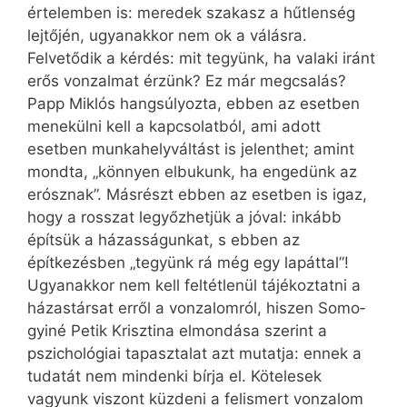
értelemben is: meredek szakasz a hűtlenség
lejtőjén, ugyanakkor nem ok a válásra.
Felvetődik a kérdés: mit tegyünk, ha valaki iránt
erős vonzalmat érzünk? Ez már megcsalás?
Papp Miklós hangsúlyozta, ebben az esetben
menekülni kell a kapcsolatból, ami adott
esetben munkahelyváltást is jelenthet; amint
mondta, „könnyen elbukunk, ha engedünk az
erósznak”. Másrészt ebben az esetben is igaz,
hogy a rosszat legyőzhetjük a jóval: inkább
építsük a házasságunkat, s ebben az
építkezésben „tegyünk rá még egy lapáttal”!
Ugyan­akkor nem kell feltétlenül tájékoztatni a
házastársat erről a vonzalomról, hiszen Somo­
gyiné Petik Krisztina elmondása szerint a
pszichológiai tapasztalat azt mutatja: ennek a
tudatát nem mindenki bírja el. Kötelesek
vagyunk viszont küzdeni a felismert vonzalom