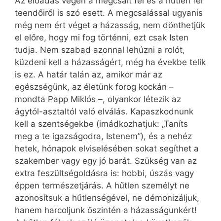
Az előadás végén a megcsalt fél és a hűtlen fél
teendőiről is szó esett. A megcsalással ugyanis
még nem ért véget a házasság, nem dönthetjük
el előre, hogy mi fog történni, ezt csak Isten
tudja. Nem szabad azonnal lehúzni a rolót,
küzdeni kell a házasságért, még ha évekbe telik
is ez. A határ talán az, amikor már az
egészségünk, az életünk forog kockán –
mondta Papp Miklós –, olyankor létezik az
ágytól-asztaltól való elválás. Kapaszkodnunk
kell a szentségekbe (imádkozhatjuk: „Taníts
meg a te igazságodra, Istenem”), és a nehéz
hetek, hónapok elviselésében sokat segíthet a
szakember vagy egy jó barát. Szükség van az
extra feszültségoldásra is: hobbi, úszás vagy
éppen természetjárás. A hűtlen személyt ne
azonosítsuk a hűtlenségével, ne démonizáljuk,
hanem harcoljunk őszintén a házasságunkért!