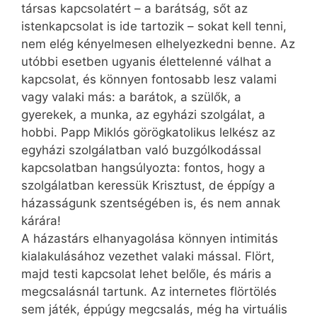
társas kapcsolatért – a barátság, sőt az
istenkapcsolat is ide tartozik – sokat kell tenni,
nem elég kényelmesen elhelyezkedni benne. Az
utóbbi esetben ugyanis élettelenné válhat a
kapcsolat, és könnyen fontosabb lesz valami
vagy valaki más: a barátok, a szülők, a
gyerekek, a munka, az egyházi szolgálat, a
hobbi. Papp Miklós görögkatolikus lelkész az
egyházi szolgálatban való buzgólkodással
kapcsolatban hangsúlyozta: fontos, hogy a
szolgálatban keressük Krisztust, de éppígy a
házasságunk szentségében is, és nem annak
kárára!
A házastárs elhanyagolása könnyen intimitás
kialakulásához vezethet valaki mással. Flört,
majd testi kapcsolat lehet belőle, és máris a
megcsalásnál tartunk. Az internetes flörtölés
sem játék, éppúgy megcsalás, még ha virtuális