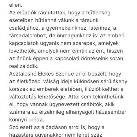
ellen.
Az előadók rámutattak, hogy a hűtlenség
eseteiben hűtlenné válunk a társunk
családjához, a gyermekeinkhez, Istenhez, a
társadalomhoz, de önmagunkhoz is: az emberi
kapcsolatok ugyanis nem szerepek, amelyek
levethetők, amelyek nem érintik az ént, hiszen
az énünk éppen a kapcsolati döntéseink során
realizálódik.
Asztalosné Elekes Szende arról beszélt, hogy
az életközépi válság ideje különösen sérülékeny
korszak az emberek életében, illúziót kelthet a
változtatás lehetősége. Attól sem tekinthetünk
el, hogy vannak úgynevezett csábítók, akik
számára az érzelmileg elhanyagolt házasember
könnyű préda.
Szó esett az előadáson arról is, hogy a
házastárs ugyanakkor nem lehet száz