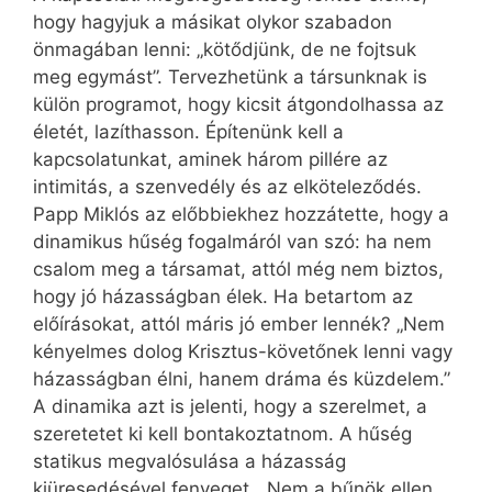
hogy hagyjuk a másikat olykor szabadon
önmagában lenni: „kötődjünk, de ne fojtsuk
meg egymást”. Tervezhetünk a társunknak is
külön programot, hogy kicsit átgondolhassa az
életét, lazíthasson. Építenünk kell a
kapcsolatunkat, aminek három pillére az
intimitás, a szenvedély és az elköteleződés.
Papp Miklós az előbbiekhez hozzátette, hogy a
dinamikus hűség fogalmáról van szó: ha nem
csalom meg a társamat, attól még nem biztos,
hogy jó házasságban élek. Ha betartom az
előírásokat, attól máris jó ember lennék? „Nem
kényelmes dolog Krisztus-követőnek lenni vagy
házasságban élni, hanem dráma és küzdelem.”
A dinamika azt is jelenti, hogy a szerelmet, a
szeretetet ki kell bontakoztatnom. A hűség
statikus megvalósulása a házasság
kiüresedésével fenyeget. „Nem a bűnök ellen