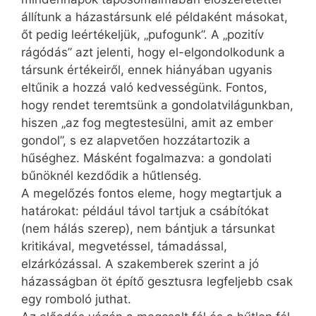
állítunk a házastársunk elé példaként másokat,
őt pedig leértékeljük, „pufogunk”. A „pozitív
rágódás” azt jelenti, hogy el-elgondolkodunk a
társunk értékeiről, ennek hiányában ugyanis
eltűnik a hozzá való kedvességünk. Fontos,
hogy rendet teremtsünk a gondolatvilágunkban,
hiszen „az fog megtestesülni, amit az ember
gondol”, s ez alapvetően hozzátartozik a
hűséghez. Másként fogalmazva: a gondolati
bűnöknél kezdődik a hűtlenség.
A megelőzés fontos eleme, hogy megtartjuk a
határokat: például távol tartjuk a csábítókat
(nem hálás szerep), nem bántjuk a társunkat
kritikával, megvetéssel, támadással,
elzárkózással. A szakemberek szerint a jó
házasságban öt építő gesztusra legfeljebb csak
egy romboló juthat.