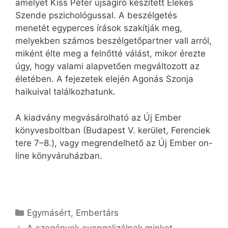
amelyet Kiss Péter újságíró készített Elekes
Szende pszichológussal. A beszélgetés
menetét egyperces írások szakítják meg,
melyekben számos beszélgetőpartner vall arról,
miként élte meg a felnőtté válást, mikor érezte
úgy, hogy valami alapvetően megváltozott az
életében. A fejezetek elején Agonás Szonja
haikuival találkozhatunk.
A kiadvány megvásárolható az Új Ember
könyvesboltban (Budapest V. kerület, Ferenciek
tere 7–8.), vagy megrendelhető az Új Ember on-
line könyváruházban.
Kategória
Egymásért
,
Embertárs