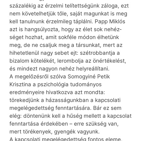
százalékig az érzelmi telítettségünk záloga, ezt
nem követelhetjük tőle, saját magunkat is meg
kell tanulnunk érzelmileg táplálni. Papp Miklós
azt is hangsúlyozta, hogy az élet sok ne­héz­
séget hozhat, amit sokféle módon élhetünk
meg, de ne csaljuk meg a társunkat, mert az
hihetetlenül nagy sebet ejt: szétrobbantja a
bizalom kötelékét, lerombolja az önértékelést,
és mindezt nagyon nehéz helyreállítani.
A megelőzésről szólva Somogyiné Petik
Krisztina a pszichológia tudományos
eredményeire hivatkozva azt mondta:
törekedjünk a házasságunkban a kapcsolati
megelégedettség fenntartására. Bár ez sem
elég: döntenünk kell a hűség mellett a kapcsolat
fenntartása érdekében – erre szükség van,
mert törékenyek, gyengék vagyunk.
A kapcsolati megelégedettség fontos eleme,