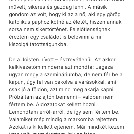
művelt, sikeres és gazdag lenni. A másik
gondom az volt, hogy ki az a nő, aki egy görög
katolikus paphoz kötné az életét, hiszen annak
sorsa nem sikertörténet. Felelőtlenségnek
éreztem egy családot is belevinni a mi
kiszolgáltatottságunkba.
De a Jóisten hívott – észrevétlenül. Az akkori
kelkivezetőm minderre azt mondta: Legeza
ugyan megy a szemináriumba, de nem fér be a
kapun, úgy fel van pakolva elvárásokkal, ami
csak jó a földön, azt mind meg akarja kapni.
Próbáltam az ajtón bemenni – valóban nem
fértem be. Áldozatokat kellett hozni.
Lemondtam erről-arról, de így sem fértem be.
Valamiket még mindig a markomba rejtettem.
Azokat is ki kellett ejtenem. Már mindkét kezem