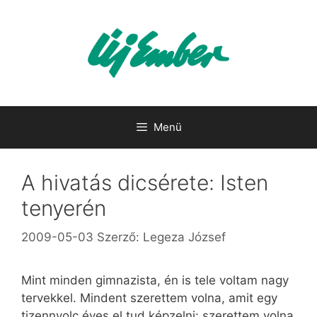
Kilépés
a
tartalomba
Menü
A hivatás dicsérete: Isten
tenyerén
2009-05-03
Szerző:
Legeza József
Mint minden gimnazista, én is tele voltam nagy
tervekkel. Mindent szerettem volna, amit egy
tizennyolc éves el tud képzelni: szerettem volna