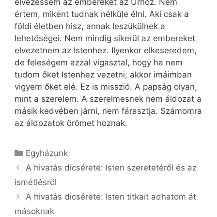
elvezessem az embereket az Úrhoz. Nem
értem, miként tudnak nélküle élni. Aki csak a
földi életben hisz, annak leszűkülnek a
lehetőségei. Nem mindig sikerül az embereket
elvezetnem az Istenhez. Ilyenkor elkeseredem,
de feleségem azzal vigasztal, hogy ha nem
tudom őket Istenhez vezetni, akkor imáimban
vigyem őket elé. Ez is misszió. A papság olyan,
mint a szerelem. A szerelmesnek nem áldozat a
másik kedvében járni, nem fárasztja. Számomra
az áldozatok örömet hoznak.
Kategória
Egyházunk
A hivatás dicsérete: Isten szeretetéről és az
ismétlésről
A hivatás dicsérete: Isten titkait adhatom át
másoknak