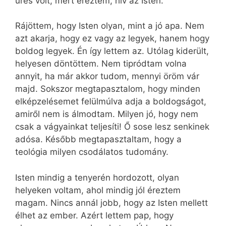
üres volt, mert éreztem, hív az Isten.
Rájöttem, hogy Isten olyan, mint a jó apa. Nem
azt akarja, hogy ez vagy az legyek, hanem hogy
boldog legyek. Én így lettem az. Utólag kiderült,
helyesen döntöttem. Nem tipródtam volna
annyit, ha már akkor tudom, mennyi öröm vár
majd. Sokszor megtapasztalom, hogy minden
elképzelésemet felülmúlva adja a boldogságot,
amiről nem is álmodtam. Milyen jó, hogy nem
csak a vágyainkat teljesíti! Ő sose lesz senkinek
adósa. Később megtapasztaltam, hogy a
teológia milyen csodálatos tudomány.
Isten mindig a tenyerén hordozott, olyan
helyeken voltam, ahol mindig jól éreztem
magam. Nincs annál jobb, hogy az Isten mellett
élhet az ember. Azért lettem pap, hogy