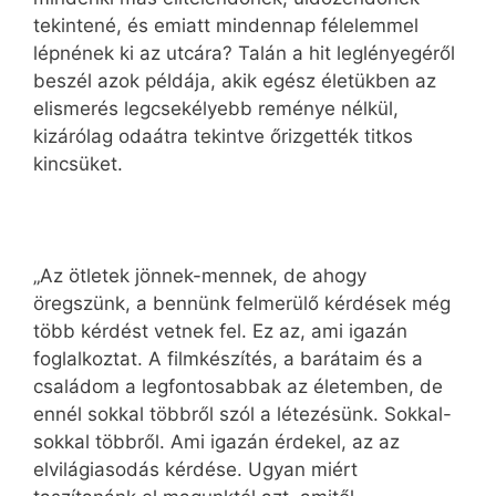
tekintené, és emiatt mindennap félelemmel
lépnének ki az utcára? Talán a hit leglényegéről
beszél azok példája, akik egész életükben az
elismerés legcsekélyebb reménye nélkül,
kizárólag odaátra tekintve őrizgették titkos
kincsüket.
„Az ötletek jönnek-mennek, de ahogy
öregszünk, a bennünk felmerülő kérdések még
több kérdést vetnek fel. Ez az, ami igazán
foglalkoztat. A filmkészítés, a barátaim és a
családom a legfontosabbak az életemben, de
ennél sokkal többről szól a létezésünk. Sokkal-
sokkal többről. Ami igazán érdekel, az az
elvilágiasodás kérdése. Ugyan miért