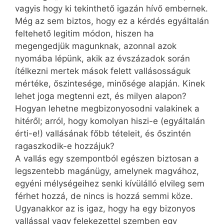
vagyis hogy ki tekinthető igazán hívő embernek.
Még az sem biztos, hogy ez a kérdés egyáltalán
feltehető legitim módon, hiszen ha
megengedjük magunknak, azonnal azok
nyomába lépünk, akik az évszázadok során
ítélkezni mertek mások felett vallásosságuk
mértéke, őszintesége, minősége alapján. Kinek
lehet joga megtenni ezt, és milyen alapon?
Hogyan lehetne megbizonyosodni valakinek a
hitéről; arról, hogy komolyan hiszi-e (egyáltalán
érti-e!) vallásának főbb tételeit, és őszintén
ragaszkodik-e hozzájuk?
A vallás egy szempontból egészen biztosan a
legszentebb magánügy, amelynek magvához,
egyéni mélységeihez senki kívülálló elvileg sem
férhet hozzá, de nincs is hozzá semmi köze.
Ugyan­akkor az is igaz, hogy ha egy bizonyos
vallással vagy felekezettel szemben egy