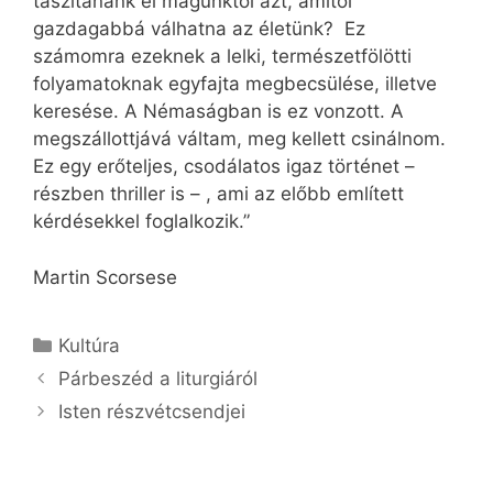
taszítanánk el magunktól azt, amitől
gazdagabbá válhatna az életünk? Ez
számomra ezeknek a lelki, természetfölötti
folyamatoknak egyfajta megbecsülése, illetve
keresése. A Némaságban is ez vonzott. A
megszállottjává váltam, meg kellett csinálnom.
Ez egy erőteljes, csodálatos igaz történet –
részben thriller is – , ami az előbb említett
kérdésekkel foglalkozik.”
Martin Scorsese
Kategória
Kultúra
Párbeszéd a liturgiáról
Isten részvétcsendjei