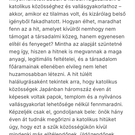
katolikus közösséghez és vallásgyakorlathoz –
akkor, amikor ez tilalmas volt, és kizárólag belső
igényből fakadhatott. Hogyan élhet, maradhat
fenn az a hit, amelyet kívülről nemhogy nem
támogat a társadalmi közeg, hanem egyenesen
elítél és fenyeget? Mintha az alapját szüntetné
meg így, hiszen a hitnek is megvannak a maga
anyagi, legitimális feltételei, és a társadalom
főáramainak ellenében elvileg nem lehet
huzamosabban létezni. A hit túlélt
halálugrásaként tekintek arra, hogy katolikus
közösségek Japánban háromszáz éven át
képesek voltak papok, templom és a nyilvános
vallásgyakorlat lehetősége nélkül fennmaradni.
Képzeljék csak el, gondoljanak bele: önök hány
éven át tudnák megőrizni a katolikus hitüket
úgy, hogy ezt a szűk közösségükön kívül
mindenki más elítélendőnek, üldözendőnek