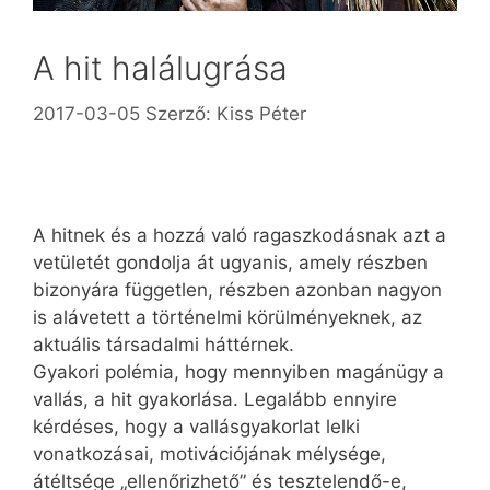
A hit halálugrása
2017-03-05
Szerző:
Kiss Péter
A hitnek és a hozzá való ragaszkodásnak azt a
vetületét gondolja át ugyanis, amely részben
bizonyára független, részben azonban nagyon
is alávetett a történelmi körülményeknek, az
aktuális társadalmi háttérnek.
Gyakori polémia, hogy mennyiben magánügy a
vallás, a hit gyakorlása. Legalább ennyire
kérdéses, hogy a vallásgyakorlat lelki
vonatkozásai, motivációjának mélysége,
átéltsége „ellenőrizhető” és tesztelendő-e,