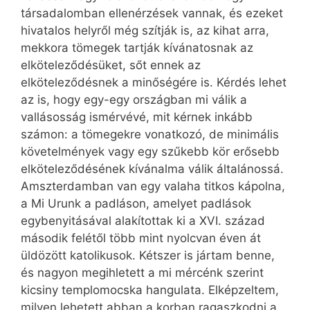
társadalomban ellenérzések vannak, és ezeket
hivatalos helyről még szítják is, az kihat arra,
mekkora tömegek tartják kívánatosnak az
elköteleződésüket, sőt ennek az
elköteleződésnek a minőségére is. Kérdés lehet
az is, hogy egy-egy országban mi válik a
vallásosság ismérvévé, mit kérnek inkább
számon: a tömegekre vonatkozó, de minimális
követelmények vagy egy szűkebb kör erősebb
elköteleződésének kívánalma válik általánossá.
Amszterdamban van egy valaha titkos kápolna,
a Mi Urunk a padláson, amelyet padlások
egybenyitásával alakítottak ki a XVI. század
második felétől több mint nyolcvan éven át
üldözött katolikusok. Kétszer is jártam benne,
és nagyon megihletett a mi mércénk szerint
kicsiny templomocska hangulata. Elképzeltem,
milyen lehetett abban a korban ragaszkodni a