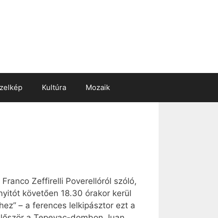
zelkép
Kultúra
Mozaik
ranco Zeffirelli Poverellóról szóló,
nyitót követően 18.30 órakor kerül
ez” – a ferences lelkipásztor ezt a
 először a Tepeyac-dombon Juan