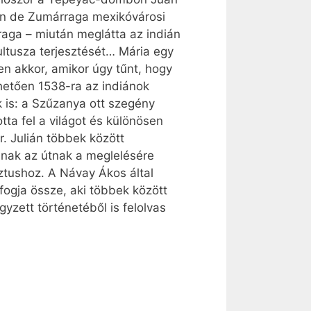
uan de Zumárraga mexikóvárosi
raga – miután meglátta az indián
ultusza terjesztését… Mária egy
en akkor, amikor úgy tűnt, hogy
hetően 1538-ra az indiánok
is: a Szűzanya ott szegény
ta fel a világot és különösen
. Julián többek között
nnak az útnak a meglelésére
sztushoz. A Návay Ákos által
ogja össze, aki többek között
zett történetéből is felolvas