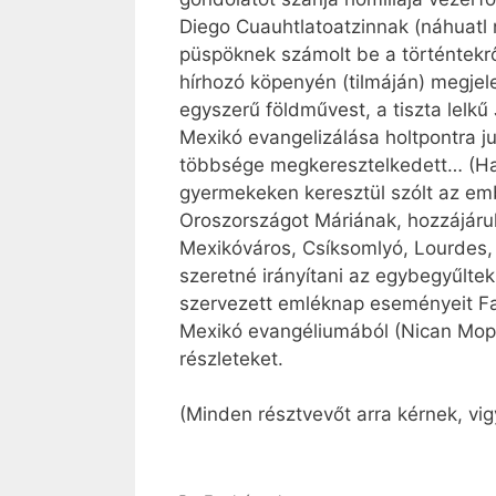
Diego Cuauhtlatoatzinnak (náhuatl
püspöknek számolt be a történtekrő
hírhozó köpenyén (tilmáján) megjele
egyszerű földművest, a tiszta lelk
Mexikó evangelizálása holtpontra 
többsége megkeresztelkedett… (Has
gyermekeken keresztül szólt az emb
Oroszországot Máriának, hozzájárulv
Mexikóváros, Csíksomlyó, Lourdes, 
szeretné irányítani az egybegyűltek
szervezett emléknap eseményeit Fa
Mexikó evangéliumából (Nican Mopoh
részleteket.
(Minden résztvevőt arra kérnek, vi