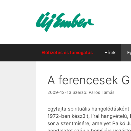
Kilépés
a
tartalomba
Előfizetés és támogatás
Hírek
E
A ferencesek G
2009-12-13
Szerző:
Pallós Tamás
Egyfajta spirituális hangolódásként
1972-ben készült, lírai hangvételű,
sor a szentmisére, amelyet Palkó Ju
gondolatot szánja homíliája vezér