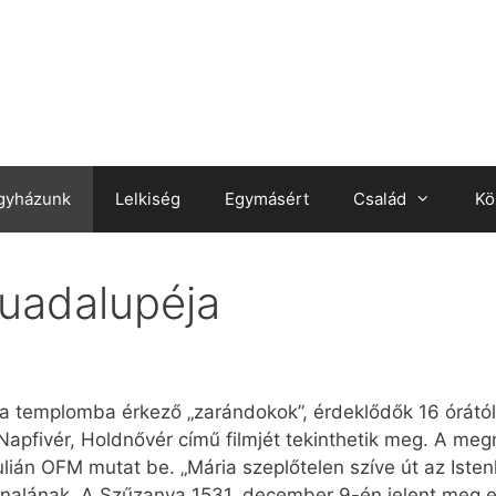
gyházunk
Lelkiség
Egymásért
Család
Kö
uadalupéja
 a templomba érkező „zarándokok”, érdeklődők 16 órától F
 Napfivér, Holdnővér című filmjét tekinthetik meg. A meg
lián OFM mutat be. „Mária szeplőtelen szíve út az Istenh
fonalának. A Szűzanya 1531. december 9-én jelent meg