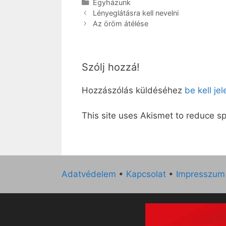
Kategória
Egyházunk
Lényeglátásra kell nevelni
Az öröm átélése
Szólj hozzá!
Hozzászólás küldéséhez
be kell je
This site uses Akismet to reduce 
Adatvédelem
•
Kapcsolat
•
Impresszum