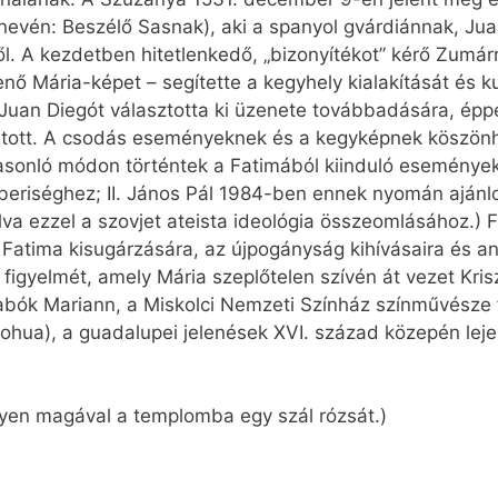
 nevén: Beszélő Sasnak), aki a spanyol gvárdiánnak, J
l. A kezdetben hitetlenkedő, „bizonyítékot” kérő Zumár
nő Mária-képet – segítette a kegyhely kialakítását és k
ű Juan Diegót választotta ki üzenete továbbadására, épp
jutott. A csodás eseményeknek és a kegyképnek köszön
onló módon történtek a Fatimából kiinduló események 
eriséghez; II. János Pál 1984-ben ennek nyomán ajánlot
a ezzel a szovjet ateista ideológia összeomlásához.) Fr
Fatima kisugárzására, az újpogányság kihívásaira és a
 figyelmét, amely Mária szeplőtelen szívén át vezet Kri
bók Mariann, a Miskolci Nemzeti Színház színművésze f
ua), a guadalupei jelenések XVI. század közepén lejegy
gyen magával a templomba egy szál rózsát.)