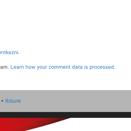
lentkezni
.
spam.
Learn how your comment data is processed.
•
Rólunk