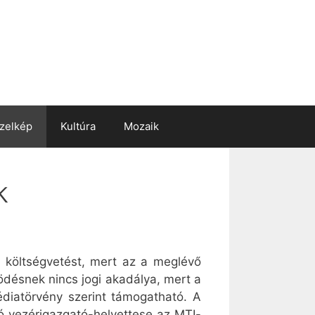
zelkép
Kultúra
Mozaik
k
i költségvetést, mert az a meglévő
désnek nincs jogi akadálya, mert a
édiatörvény szerint támogatható. A
ó vezérigazgató-helyettese az MTI-