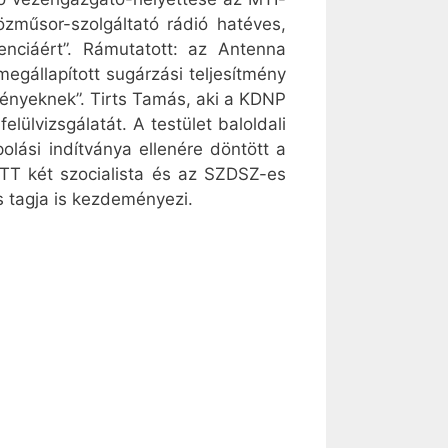
özműsor-szolgáltató rádió hatéves,
enciáért”. Rámutatott: az Antenna
egállapított sugárzási teljesítmény
ményeknek”. Tirts Tamás, aki a KDNP
ülvizsgálatát. A testület baloldali
polási indítványa ellenére döntött a
RTT két szocialista és az SZDSZ-es
s tagja is kezdeményezi.