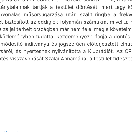
ánytalannak tartják a testület döntését, mert „egy k
zínvonalas műsorsugárzása után szállt ringbe a frekv
 biztosított az eddigiek folyamán számukra, mivel „a m
us zajjal terhelt országban már nem felel meg a követel
közleményben tudatta: kezdeményezni fogja a döntés fel
 módosító indítványa és jogszerűen előterjesztett elna
áról, és nyertesnek nyilvánította a Klubrádiót. Az O
ntés visszavonását Szalai Annamária, a testület fidesze