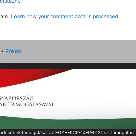
lentkezni
.
spam.
Learn how your comment data is processed.
•
Rólunk
működésének támogatását az EGYH-KCP-14-P-0121 sz. támogatás