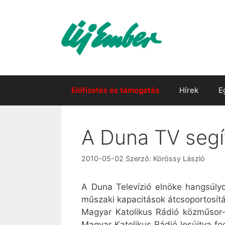
Kilépés
a
tartalomba
Előfizetés és támogatás
Hírek
E
A Duna TV segí
2010-05-02
Szerző:
Körössy László
A Duna Televízió elnöke hangsúlyo
műszaki kapacitások átcsoportosít
Magyar Katolikus Rádió közműsor-s
Magyar Katolikus Rádió lesújtva f