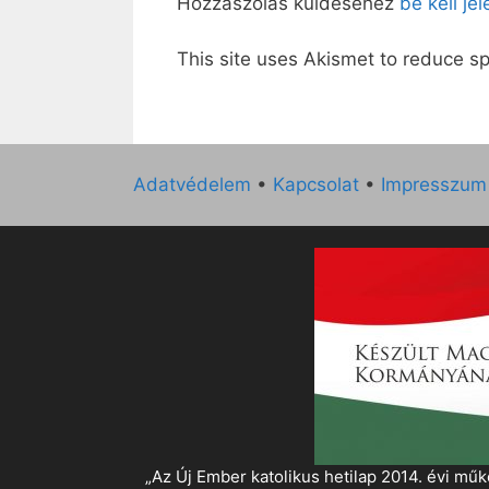
Hozzászólás küldéséhez
be kell je
This site uses Akismet to reduce 
Adatvédelem
•
Kapcsolat
•
Impresszum
„Az Új Ember katolikus hetilap 2014. évi 