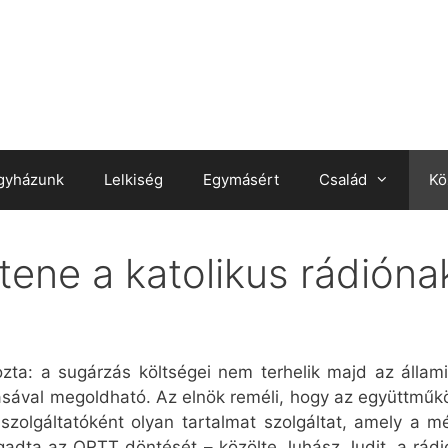
gyházunk
Lelkiség
Egymásért
Család
Kö
tene a katolikus rádióna
zta: a sugárzás költségei nem terhelik majd az állam
ásával megoldható. Az elnök reméli, hogy az együttműkö
zolgáltatóként olyan tartalmat szolgáltat, amely a m
ogadta az ORTT döntését – közölte Juhász Judit, a rádi