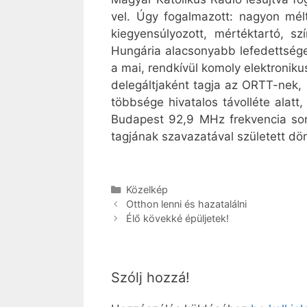
vel. Úgy fogalmazott: nagyon mélt
kiegyensúlyozott, mértéktartó, s
Hungária alacsonyabb lefedettséget
a mai, rendkívül komoly elektronik
delegáltjaként tagja az ORTT-nek, 
többsége hivatalos távolléte alatt,
Budapest 92,9 MHz frekvencia sors
tagjának szavazatával született dö
Kategória
Közelkép
Otthon lenni és hazatalálni
Élő kövekké épüljetek!
Szólj hozzá!