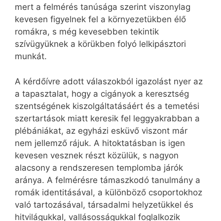
mert a felmérés tanúsága szerint viszonylag
kevesen figyelnek fel a környezetükben élő
romákra, s még kevesebben tekintik
szívügyüknek a körükben folyó lelkipásztori
munkát.
A kérdőívre adott válaszokból igazolást nyer az
a tapasztalat, hogy a cigányok a keresztség
szentségének kiszolgáltatásáért és a temetési
szertartások miatt keresik fel leggyakrabban a
plébániákat, az egyházi esküvő viszont már
nem jellemző rájuk. A hitoktatásban is igen
kevesen vesznek részt közülük, s nagyon
alacsony a rendszeresen templomba járók
aránya. A felmérésre támaszkodó tanulmány a
romák identitásával, a különböző csoportokhoz
való tartozásával, társadalmi helyzetükkel és
hitvilágukkal, vallásosságukkal foglalkozik