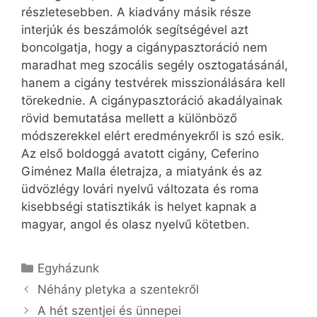
részletesebben. A kiadvány másik része
interjúk és beszámolók segítségével azt
boncolgatja, hogy a cigánypasztoráció nem
maradhat meg szocális segély osztogatásánál,
hanem a cigány testvérek misszionálására kell
törekednie. A cigánypasztoráció akadályainak
rövid bemutatása mellett a különböző
módszerekkel elért eredményekről is szó esik.
Az első boldoggá avatott cigány, Ceferino
Giménez Malla életrajza, a miatyánk és az
üdvözlégy lovári nyelvű változata és roma
kisebbségi statisztikák is helyet kapnak a
magyar, angol és olasz nyelvű kötetben.
Kategória
Egyházunk
Néhány pletyka a szentekről
A hét szentjei és ünnepei