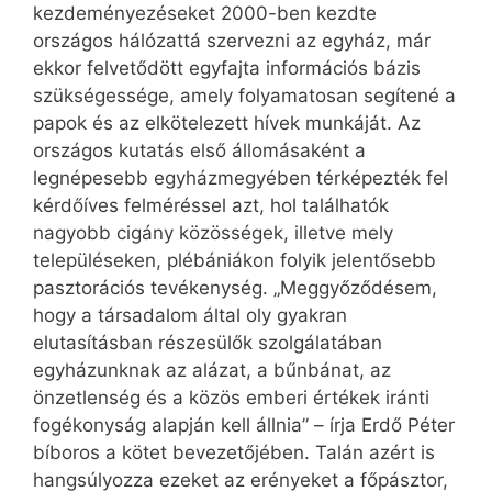
kezdeményezéseket 2000-ben kezdte
országos hálózattá szervezni az egyház, már
ekkor felvetődött egyfajta információs bázis
szükségessége, amely folyamatosan segítené a
papok és az elkötelezett hívek munkáját. Az
országos kutatás első állomásaként a
legnépesebb egyházmegyében térképezték fel
kérdőíves felméréssel azt, hol találhatók
nagyobb cigány közösségek, illetve mely
településeken, plébániákon folyik jelentősebb
pasztorációs tevékenység. „Meggyőződésem,
hogy a társadalom által oly gyakran
elutasításban részesülők szolgálatában
egyházunknak az alázat, a bűnbánat, az
önzetlenség és a közös emberi értékek iránti
fogékonyság alapján kell állnia” – írja Erdő Péter
bíboros a kötet bevezetőjében. Talán azért is
hangsúlyozza ezeket az erényeket a főpásztor,