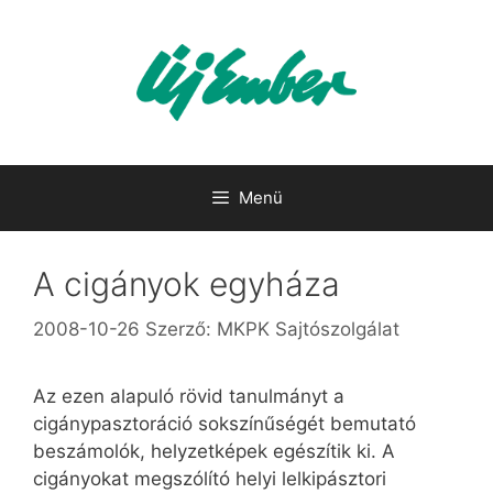
Kilépés
a
tartalomba
Menü
A cigányok egyháza
2008-10-26
Szerző:
MKPK Sajtószolgálat
Az ezen alapuló rövid tanulmányt a
cigánypasztoráció sokszínűségét bemutató
beszámolók, helyzetképek egészítik ki. A
cigányokat megszólító helyi lelkipásztori