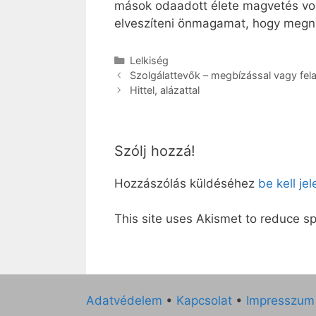
mások odaadott élete magvetés vol
elveszíteni önmagamat, hogy megnye
Kategória
Lelkiség
Szolgálattevők – megbízással vagy fel
Hittel, alázattal
Szólj hozzá!
Hozzászólás küldéséhez
be kell je
This site uses Akismet to reduce 
Adatvédelem
•
Kapcsolat
•
Impresszum