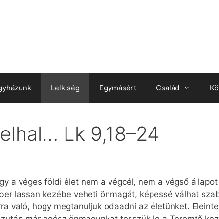
gyházunk
Lelkiség
Egymásért
Család
Kö
elhal… Lk 9,18–24
gy a véges földi élet nem a végcél, nem a végső állapot
mber lassan kezébe veheti önmagát, képessé válhat sza
 arra való, hogy megtanuljuk odaadni az életünket. Elei
 azután már egész önmagunkat tesszük le a Teremtő kez