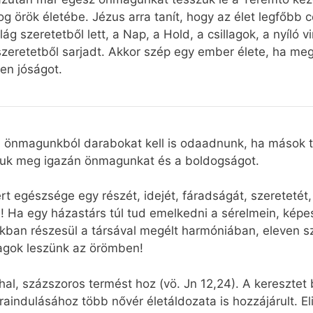
og örök életébe. Jézus arra tanít, hogy az élet legfőbb 
g szeretetből lett, a Nap, a Hold, a csillagok, a nyíló v
zeretetből sarjadt. Akkor szép egy ember élete, ha megér
en jóságot.
 ha önmagunkból darabokat kell is odaadnunk, ha mások t
áljuk meg igazán önmagunkat és a boldogságot.
 egészsége egy részét, idejét, fáradságát, szeretetét,
al! Ha egy házastárs túl tud emelkedni a sérelmein, kép
ékban részesül a társával megélt harmóniában, eleven 
agok leszünk az örömben!
hal, százszoros termést hoz (vö. Jn 12,24). A keresztet
aindulásához több nővér életáldozata is hozzájárult. El