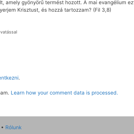
t, amely gyönyörű termést hozott. A mai evangélium ezt
rjem Krisztust, és hozzá tartozzam? (Fil 3,8)
avatással
lentkezni
.
spam.
Learn how your comment data is processed.
•
Rólunk