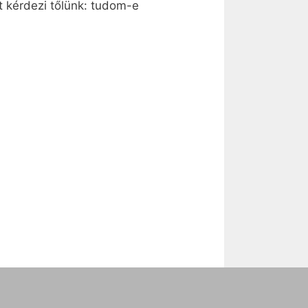
 kérdezi tőlünk: tudom-e