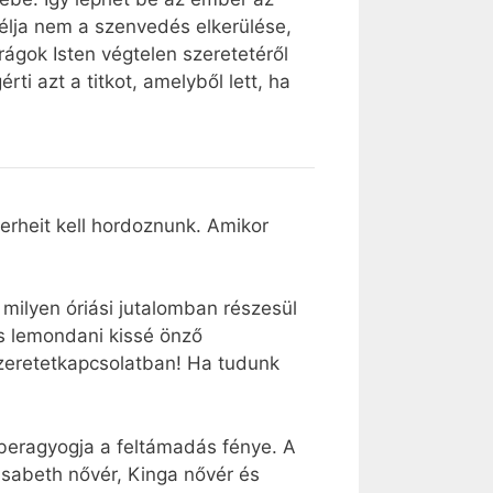
célja nem a szenvedés elkerülése,
irágok Isten végtelen szeretetéről
ti azt a titkot, amelyből lett, ha
erheit kell hordoznunk. Amikor
 milyen óriási jutalomban részesül
es lemondani kissé önző
szeretetkapcsolatban! Ha tudunk
 beragyogja a feltámadás fénye. A
isabeth nővér, Kinga nővér és