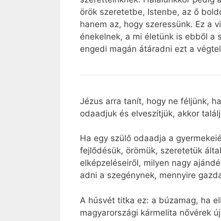
örök szeretetbe, Istenbe, az ő bold
hanem az, hogy szeressünk. Ez a vilá
énekelnek, a mi életünk is ebből a s
engedi magán átáradni ezt a végtel
Jézus arra tanít, hogy ne féljünk,
odaadjuk és elveszítjük, akkor tal
Ha egy szülő odaadja a gyermekeiért
fejlődésük, örömük, szeretetük ált
elképzeléseiről, milyen nagy ajánd
adni a szegénynek, mennyire gazd
A húsvét titka ez: a búzamag, ha el
magyarországi kármelita nővérek újr