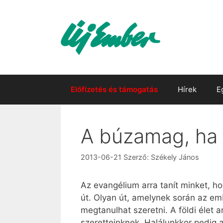
Kilépés
a
tartalomba
Előfizetés és támogatás
Hírek
E
A búzamag, ha 
2013-06-21
Szerző:
Székely János
Az evangélium arra tanít minket, ho
út. Olyan út, amelynek során az e
megtanulhat szeretni. A földi élet
szeretteinknek. Halálunkkor pedig