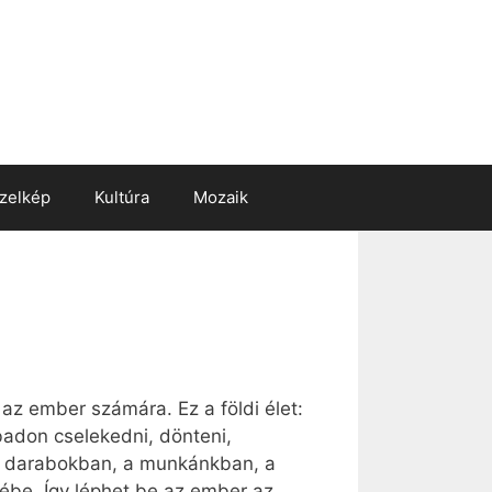
zelkép
Kultúra
Mozaik
 az ember számára. Ez a földi élet:
badon cselekedni, dönteni,
nte darabokban, a munkánkban, a
ébe. Így léphet be az ember az