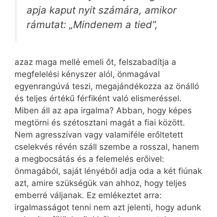
apja kaput nyit számára, amikor
rámutat: „Mindenem a tied”,
azaz maga mellé emeli őt, felszabadítja a
megfelelési kényszer alól, önmagával
egyenrangúvá teszi, megajándékozza az önálló
és teljes értékű férfiként való elismeréssel.
Miben áll az apa irgalma? Abban, hogy képes
megtörni és szétosztani magát a fiai között.
Nem agresszívan vagy valamiféle erőltetett
cselekvés révén száll szembe a rosszal, hanem
a megbocsátás és a felemelés erőivel:
önmagából, saját lényéből adja oda a két fiúnak
azt, amire szükségük van ahhoz, hogy teljes
emberré váljanak. Ez emlékeztet arra:
irgalmasságot tenni nem azt jelenti, hogy adunk