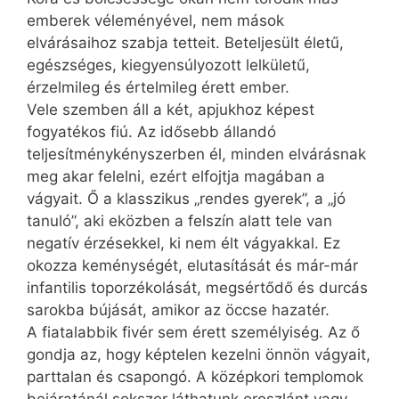
emberek véleményével, nem mások
elvárásaihoz szabja tetteit. Beteljesült életű,
egészséges, kiegyensúlyozott lelkületű,
érzelmileg és értelmileg érett ember.
Vele szemben áll a két, apjukhoz képest
fogyatékos fiú. Az idősebb állandó
teljesítménykényszerben él, minden elvárásnak
meg akar felelni, ezért elfojtja magában a
vágyait. Ő a klasszikus „rendes gyerek”, a „jó
tanuló”, aki eközben a felszín alatt tele van
negatív érzésekkel, ki nem élt vágyakkal. Ez
okozza keménységét, elutasítását és már-már
infantilis toporzékolását, megsértődő és durcás
sarokba bújását, amikor az öccse hazatér.
A fiatalabbik fivér sem érett személyiség. Az ő
gondja az, hogy képtelen kezelni önnön vágyait,
parttalan és csapongó. A középkori templomok