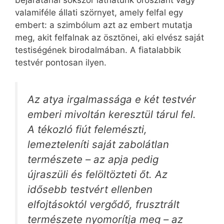
bejáratánál sokszor láthatunk oroszlánt vagy
valamiféle állati szörnyet, amely felfal egy
embert: a szimbólum azt az embert mutatja
meg, akit felfalnak az ösztönei, aki elvész saját
testiségének birodalmában. A fiatalabbik
testvér pontosan ilyen.
Az atya irgalmassága e két testvér
emberi mivoltán keresztül tárul fel.
A tékozló fiút felemészti,
lemezteleníti saját zabolátlan
természete – az apja pedig
újraszüli és felöltözteti őt. Az
idősebb testvért ellenben
elfojtásoktól vergődő, frusztrált
természete nyomorítja meg – az