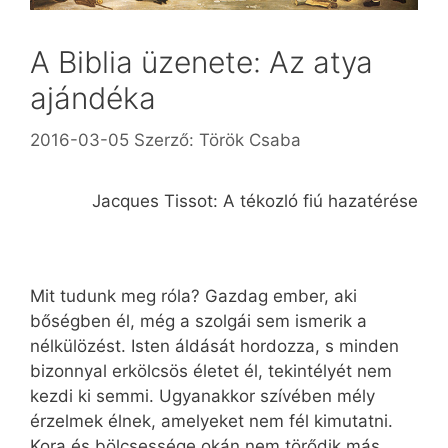
A Biblia üzenete: Az atya
ajándéka
2016-03-05
Szerző:
Török Csaba
Jacques Tissot: A tékozló fiú hazatérése
Mit tudunk meg róla? Gazdag ember, aki
bőségben él, még a szolgái sem ismerik a
nélkülözést. Isten áldását hordozza, s minden
bizonnyal erkölcsös életet él, tekintélyét nem
kezdi ki semmi. Ugyan­akkor szívében mély
érzelmek élnek, amelyeket nem fél kimutatni.
Kora és bölcsessége okán nem törődik más