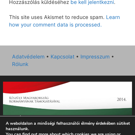
Hozzászólás küldéséhez
be kell jelentkezni
.
This site uses Akismet to reduce spam.
Learn
how your comment data is processed.
Adatvédelem
•
Kapcsolat
•
Impresszum
•
Rólunk
„Az Új Ember katolikus hetilap 2014. évi működésének
A weboldalon a minőségi felhasználói élmény érdekében sütiket
támogatását az EGYH-KCP-14-P-0121 sz. támogatási
használunk.
szerződés keretében 3 000 000 Ft összegben támogatta az
You can find out more about which cookies we are using or