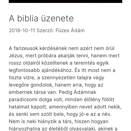
A biblia üzenete
2018-10-11
Szerző:
Füzes Ádám
A farizeusok kérdésének nem azért nem örül
Jézus, mert próbára akarják tenni, hanem mert
rossz oldalról közelítenek a teremtés egyik
legfontosabb ajándékához. És itt most nem a
tiszta vízre, a szennyezetlen talajra vagy
levegőre gondolok, hanem arra, hogy az
embernek társa van. Pedig Ádámnak
paradicsomi dolga volt, minden élőlény fölött
hatalmat kapott, amennyiben nevet adott nekik,
és senki sem szólt bele, hogy jó-e az a név.
Nem is neki hiányzik a társ, hiszen hogyan
hiányozhatna az életéből olyasvalaki, akinek a