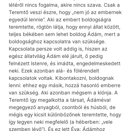
létéről nincs fogalma, akire nincs szava. Csak a
Teremtő veszi észre, hogy „nem jó az embernek
egyedül lennie”. Aki az embert boldogságra
teremtette, rögtön látja, hogy ennyi állat között,
teljes békében sem lehet boldog Ádám, mert a
boldogsághoz kapcsolatra van szüksége.
Kapcsolata persze volt addig is, hiszen az
egész állatvilág Ádám elé járult, ő pedig
felnézett Istenre, és imádta, engedelmeskedett
neki. Ezek azonban alá- és fölérendelt
kapcsolatok voltak. Kibontakozni, boldognak
lenni: ehhez egy másik, hozzá hasonló emberre
van szükség. Aki azonban mégsem a klónja. A
Teremtő így megalkotta a társat, Ádáméval
megegyező anyagból, csontból és húsból, de
mégis egy kicsit különbözőnek teremtette, hogy
így legyen neki megfelelő (a héberben: „vele
szemben lévő”). És ez lett Éva: Ádámhoz