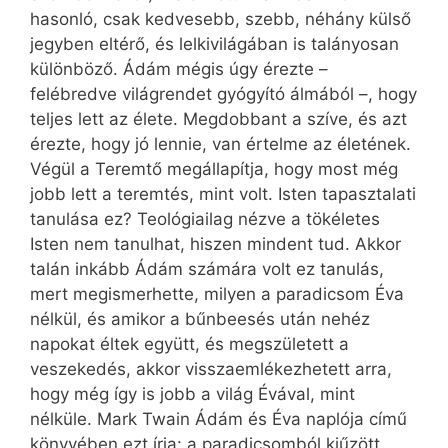
hasonló, csak kedvesebb, szebb, néhány külső
jegyben eltérő, és lelkivilágában is talányosan
különböző. Ádám mégis úgy érezte –
felébredve világrendet gyógyító álmából –, hogy
teljes lett az élete. Megdobbant a szíve, és azt
érezte, hogy jó lennie, van értelme az életének.
Végül a Teremtő megállapítja, hogy most még
jobb lett a teremtés, mint volt. Isten tapasztalati
tanulása ez? Teológiailag nézve a tökéletes
Isten nem tanulhat, hiszen mindent tud. Akkor
talán inkább Ádám számára volt ez tanulás,
mert megismerhette, milyen a paradicsom Éva
nélkül, és amikor a bűnbeesés után nehéz
napokat éltek együtt, és megszületett a
veszekedés, akkor visszaemlékezhetett arra,
hogy még így is jobb a világ Évával, mint
nélküle. Mark Twain Ádám és Éva naplója című
könyvében ezt írja: a paradicsomból kiűzött