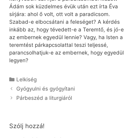
Ádám sok küzdelmes évük után ezt írta Éva
sírjára: ahol ő volt, ott volt a paradicsom.
Szabad-e elbocsátani a feleséget? A kérdés
inkább az, hogy tévedett-e a Teremtő, és jó-e
az embernek egyedül lennie? Vagy, ha Isten a
teremtést párkapcsolattal teszi teljessé,
parancsolhatjuk-e az embernek, hogy egyedül
legyen?
Kategória
Lelkiség
Gyógyulni és gyógyítani
Párbeszéd a liturgiáról
Szólj hozzá!