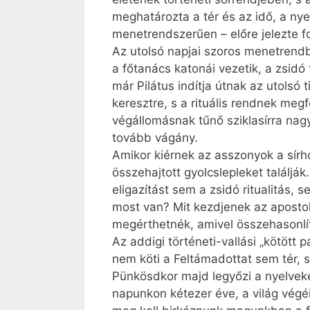
meghatározta a tér és az idő, a nye
menetrendszerűen – előre jelezte f
Az utolsó napjai szoros menetrend
a főtanács katonái vezetik, a zsidó 
már Pilátus indítja útnak az utolsó
keresztre, s a rituális rendnek meg
végállomásnak tűnő sziklasírra nag
tovább vágány.
Amikor kiérnek az asszonyok a sírho
össze­hajtott gyolcslepleket talál
eligazítást sem a zsidó ritualitás,
most van? Mit kezdjenek az apostol
megérthetnék, amivel összehasonlí
Az addigi történeti-vallási „kötött 
nem köti a Feltámadottat sem tér, s
Pünkösdkor majd legyőzi a nyelveket
napunkon kétezer éve, a világ végé