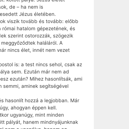
sok, de – ha nem is
jesedett Jézus életében.
ok viszik tovább és tovább: előbb
ák a római hatalom gépezetének, és
dek szerint ostorozzák, szögezik
an meggyőződtek haláláról. A
ár nincs élet, innét nem vezet
stol is: a test nincs sehol, csak az
é pálya sem. Ezután már nem ad
 lesz ezután? Mihez hasonlítsák, ami
en semmi, aminek segítségével
ülés hasonlít hozzá a legjobban. Már
 úgy, ahogyan éppen kell.
vétkor ugyanúgy, mint minden
tött pályát, hanem mindnyájunknak