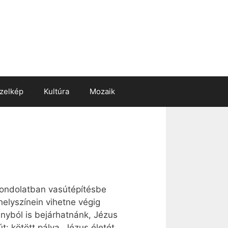
zelkép
Kultúra
Mozaik
 gondolatban vasútépítésbe
elyszínein vihetne végig
ányból is bejárhatnánk, Jézus
t: kötött pálya. Jézus életét