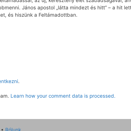
eltámadással, az új, keresztény élet szabadságával, a
enni. János apostol „látta mindezt és hitt” – a hit lett
eket, és hiszünk a Feltámadottban.
lentkezni
.
spam.
Learn how your comment data is processed.
•
Rólunk