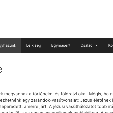
gyházunk
Lelkiség
Egymásért
Család
Kö
e
k megvannak a történelmi és földrajzi okai. Mégis, ha
zhetnénk egy zarándok-vasútvonalat: Jézus életének h
cseperedett, amerre járt. A jézusi vasúthálózatot több ir
azon belül is az egyes evangéliumok variációiban. A vasú