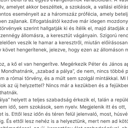
lv, amelyet akkor beszéltek, a szokások, a vallási előírá
ontos eseményeit az a háromszáz prófécia, amely betel
ben zajlanak. Elfogatásától kezdve már idegen mozdony
törvények szerint hallgatják ki és ítélik el, majd átadj
 tizennégy állomásra, a keresztút vágányain. Szigorú ren
felelően veszik le hamar a keresztről, miután előírásos
y követ hengerítenek, jelezve, hogy ezen az állomáson m
z, a kő el van hengerítve. Megérkezik Péter és János apo
ják. Mondhatnánk, „szabad a pálya”, de nem, nincs több
 sem a római törvény, és a múlt sem szolgál mintákkal. Mi
ok az új helyzettel? Nincs már a kezükben és a fejükb
thatnák.
pálya” helyett a teljes szabadság érkezik el, talán a rep
em idő, sem szokások, sem nyelv. Megjelenik itt és ott,
 is. Ettől lesz időn és téren felül jelenvaló, most, hús
ig. És ettől lesz nehéz is a helyeztünk, mert nem ad kö