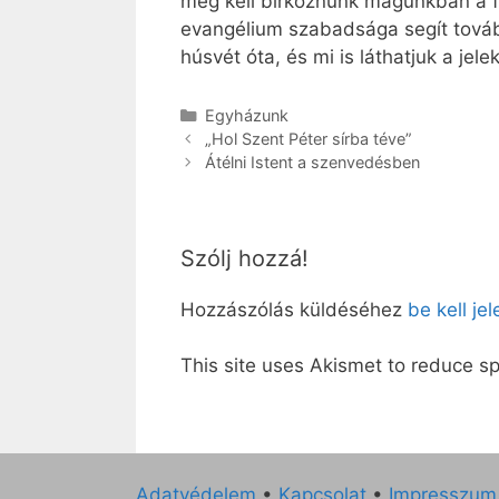
meg kell birkóznunk magunkban a f
evangélium szabadsága segít továbbm
húsvét óta, és mi is láthatjuk a jel
Kategória
Egyházunk
„Hol Szent Péter sírba téve”
Átélni Istent a szenvedésben
Szólj hozzá!
Hozzászólás küldéséhez
be kell je
This site uses Akismet to reduce 
Adatvédelem
•
Kapcsolat
•
Impresszum