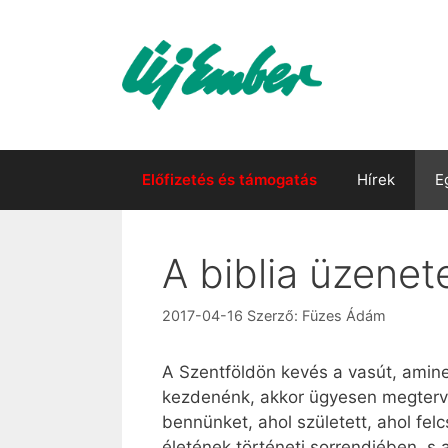
Kilépés
a
tartalomba
Előfizetés és támogatás
Hírek
E
A biblia üzenet
2017-04-16
Szerző:
Füzes Ádám
A Szentföldön kevés a vasút, amine
kezdenénk, akkor ügyesen megterve
bennünket, ahol született, ahol fel
életének történeti sorrendjében, s 