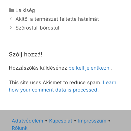
Kategória
Lelkiség
Akitől a természet féltette hatalmát
Szőröstül-bőröstül
Szólj hozzá!
Hozzászólás küldéséhez
be kell jelentkezni
.
This site uses Akismet to reduce spam.
Learn
how your comment data is processed.
Adatvédelem
•
Kapcsolat
•
Impresszum
•
Rólunk