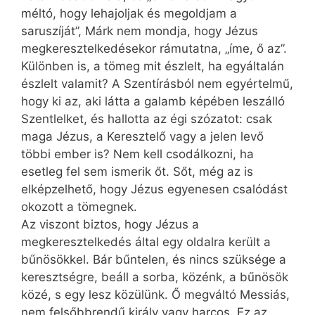
méltó, hogy lehajoljak és megoldjam a
saruszíját”, Márk nem mondja, hogy Jézus
megkeresztelkedésekor rámutatna, „íme, ő az”.
Különben is, a tömeg mit észlelt, ha egyáltalán
észlelt valamit? A Szentírásból nem egyértelmű,
hogy ki az, aki látta a galamb képében leszálló
Szentlelket, és hallotta az égi szózatot: csak
maga Jézus, a Keresztelő vagy a jelen levő
többi ember is? Nem kell csodálkozni, ha
esetleg fel sem ismerik őt. Sőt, még az is
elképzelhető, hogy Jézus egyenesen csalódást
okozott a tömegnek.
Az viszont biztos, hogy Jézus a
megkeresztelkedés által egy oldalra került a
bűnösökkel. Bár bűntelen, és nincs szüksége a
keresztségre, beáll a sorba, közénk, a bűnösök
közé, s egy lesz közülünk. Ő megváltó Messiás,
nem felsőbbrendű király vagy harcos. Ez az