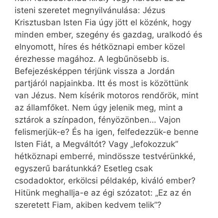
isteni szeretet megnyilvánulása: Jézus
Krisztusban Isten Fia úgy jött el közénk, hogy
minden ember, szegény és gazdag, uralkodó és
elnyomott, híres és hétköznapi ember közel
érezhesse magához. A legbűnösebb is.
Befejezésképpen térjünk vissza a Jordán
partjáról napjainkba. Itt és most is közöttünk
van Jézus. Nem kísérik motoros rendőrök, mint
az államfőket. Nem úgy jelenik meg, mint a
sztárok a színpadon, fényözönben… Vajon
felismerjük-e? És ha igen, felfedezzük-e benne
Isten Fiát, a Megváltót? Vagy „lefokozzuk”
hétköznapi emberré, mindössze testvérünkké,
egyszerű barátunkká? Esetleg csak
csodadoktor, erkölcsi példakép, kiváló ember?
Hitünk meghallja-e az égi szózatot: „Ez az én
szeretett Fiam, akiben kedvem telik”?