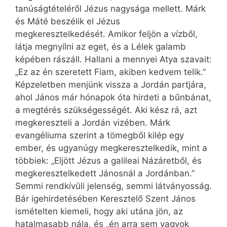
tanúságtételéről Jézus nagysága mellett. Márk
és Máté beszélik el Jézus
megkeresztelkedését. Amikor feljön a vízből,
látja megnyílni az eget, és a Lélek galamb
képében rászáll. Hallani a mennyei Atya szavait:
„Ez az én szeretett Fiam, akiben kedvem telik.”
Képzeletben menjünk vissza a Jordán partjára,
ahol János már hónapok óta hirdeti a bűnbánat,
a megtérés szükségességét. Aki kész rá, azt
megkereszteli a Jordán vizében. Márk
evangéliuma szerint a tömegből kilép egy
ember, és ugyanúgy megkeresztelkedik, mint a
többiek: „Eljött Jézus a galileai Názáretből, és
megkeresztelkedett Jánosnál a Jordánban.”
Semmi rendkívüli jelenség, semmi látványosság.
Bár igehirdetésében Keresztelő Szent János
ismételten kiemeli, hogy aki utána jön, az
hatalmasabb nála, és „én arra sem vagyok