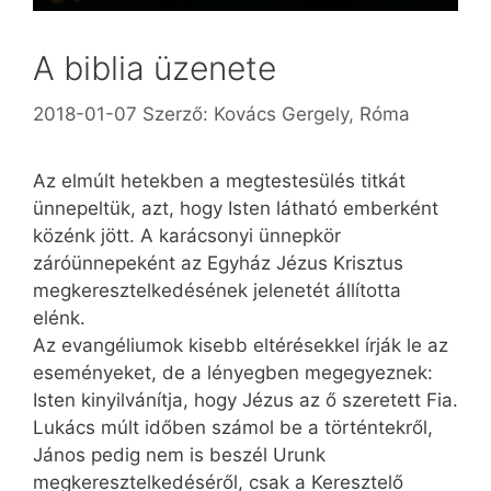
A biblia üzenete
2018-01-07
Szerző:
Kovács Gergely, Róma
Az elmúlt hetekben a megtestesülés titkát
ünnepeltük, azt, hogy Isten látható emberként
közénk jött. A karácsonyi ünnepkör
záróünnepeként az Egyház Jézus Krisztus
megkeresztelkedésének jelenetét állította
elénk.
Az evangéliumok kisebb eltérésekkel írják le az
eseményeket, de a lényegben megegyeznek:
Isten kinyilvánítja, hogy Jézus az ő szeretett Fia.
Lukács múlt időben számol be a történtekről,
János pedig nem is beszél Urunk
megkeresztelkedéséről, csak a Keresztelő