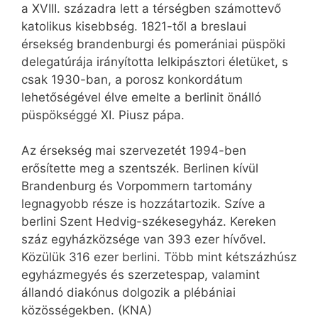
a XVIII. századra lett a térségben számottevő
katolikus kisebbség. 1821-től a breslaui
érsekség brandenburgi és pomerániai püspöki
delegatúrája irányította lelkipásztori életüket, s
csak 1930-ban, a porosz konkordátum
lehetőségével élve emelte a berlinit önálló
püspökséggé XI. Piusz pápa.
Az érsekség mai szervezetét 1994-ben
erősítette meg a szentszék. Berlinen kívül
Brandenburg és Vorpommern tartomány
legnagyobb része is hozzátartozik. Szíve a
berlini Szent Hedvig-székesegyház. Kereken
száz egyházközsége van 393 ezer hívővel.
Közülük 316 ezer berlini. Több mint kétszázhúsz
egyházmegyés és szerzetespap, valamint
állandó diakónus dolgozik a plébániai
közösségekben. (KNA)