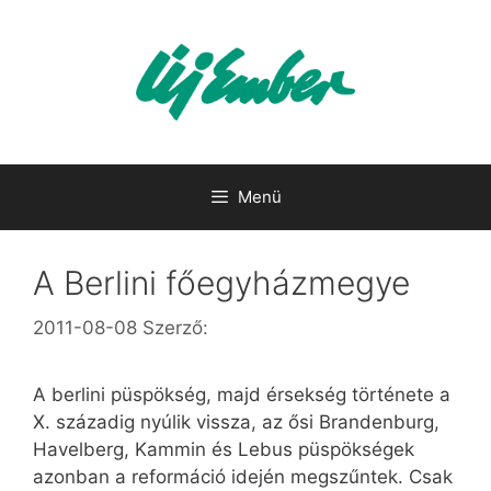
Kilépés
a
tartalomba
Menü
A Berlini főegyházmegye
2011-08-08
Szerző:
A berlini püspökség, majd érsekség története a
X. századig nyúlik vissza, az ősi Brandenburg,
Havelberg, Kammin és Lebus püspökségek
azonban a reformáció idején megszűntek. Csak