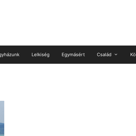
gyházunk
Lelkiség
Egymásért
Család
Kö